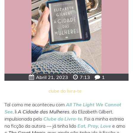
Abril 21, 2023
|
7:13
|
1
clube do livra-te
Tal como me aconteceu com
All The Light We Cannot
See
, li
A Cidade das Mulheres
, da Elizabeth Gilbert,
impulsionada pelo
Clube do Livra-te
. Foi a minha estreia
na ficção da autora — já tinha lido
Eat, Pray, Love
e amo
o
The Great Magic
, mas ainda não tinha ido à ficção e,