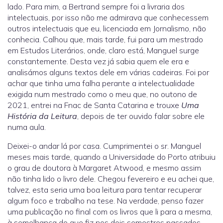
lado. Para mim, a Bertrand sempre foi a livraria dos
intelectuais, por isso não me admirava que conhecessem
outros intelectuais que eu, licenciada em Jornalismo, não
conhecia. Calhou que, mais tarde, fui para um mestrado
em Estudos Literários, onde, claro está, Manguel surge
constantemente. Desta vez já sabia quem ele era e
analisámos alguns textos dele em várias cadeiras. Foi por
achar que tinha uma falha perante a intelectualidade
exigida num mestrado como o meu que, no outono de
2021, entrei na Fnac de Santa Catarina e trouxe
Uma
História da Leitura
, depois de ter ouvido falar sobre ele
numa aula.
Deixei-o andar lá por casa. Cumprimentei o sr. Manguel
meses mais tarde, quando a Universidade do Porto atribuiu
o grau de doutora à Margaret Atwood, e mesmo assim
não tinha lido o livro dele. Chegou fevereiro e eu achei que,
talvez, esta seria uma boa leitura para tentar recuperar
algum foco e trabalho na tese. Na verdade, penso fazer
uma publicação no final com os livros que li para a mesma,
à semelhança do que fiz nos dois semestres passados,