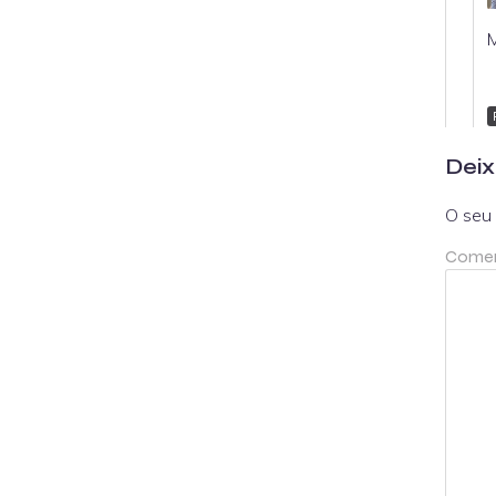
M
Deix
O seu 
Comen