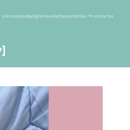
início
sobre
daylight
newsletter
portefólio
contactos
y]