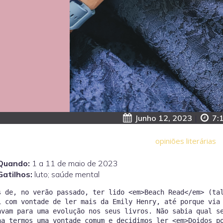
Junho 12, 2023
|
7:
opiniões literárias
Quando:
1 a 11 de maio de 2023
Gatilhos:
luto; saúde mental
s de, no verão passado, ter lido <em>Beach Read</em> (ta
i com vontade de ler mais da Emily Henry, até porque via
avam para uma evolução nos seus livros. Não sabia qual s
ha termos uma vontade comum e decidimos ler <em>Doidos p