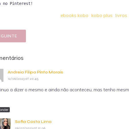
a no Pinterest!
ebooks kobo
kobo plus
livros
EGUINTE
mentários
Andreia Filipa Pinto Morais
12/06/2023 at 20:45
inuo a dizer o mesmo e ainda não aconteceu, mas tenho mesm
onder
Sofia Costa Lima
06/07/2023 at 12:06