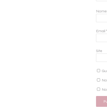
Nom
Email
Site
Gu
No
Not