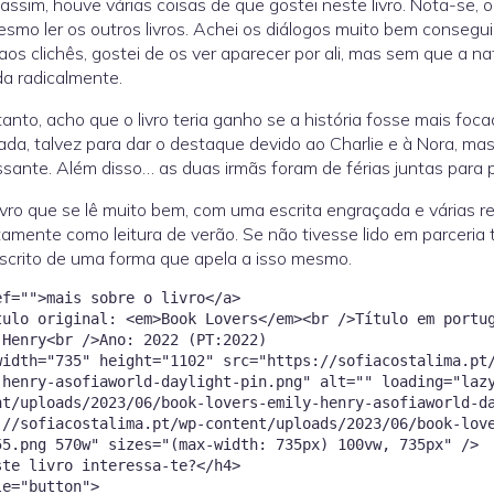
assim, houve várias coisas de que gostei neste livro. Nota-se, 
smo ler os outros livros. Achei os diálogos muito bem conseg
 aos clichês, gostei de os ver aparecer por ali, mas sem que 
a radicalmente.
anto, acho que o livro teria ganho se a história fosse mais fo
ada, talvez para dar o destaque devido ao Charlie e à Nora,
ssante. Além disso… as duas irmãs foram de férias juntas para
ivro que se lê muito bem, com uma escrita engraçada e várias r
tamente como leitura de verão. Se não tivesse lido em parceria t
scrito de uma forma que apela a isso mesmo.
ef="">mais sobre o livro</a>
tulo original: <em>Book Lovers</em><br />Título em portu
 Henry<br />Ano: 2022 (PT:2022)
width="735" height="1102" src="https://sofiacostalima.pt
-henry-asofiaworld-daylight-pin.png" alt="" loading="laz
nt/uploads/2023/06/book-lovers-emily-henry-asofiaworld-d
://sofiacostalima.pt/wp-content/uploads/2023/06/book-lov
55.png 570w" sizes="(max-width: 735px) 100vw, 735px" />
ste livro interessa-te?</h4>
le="button">