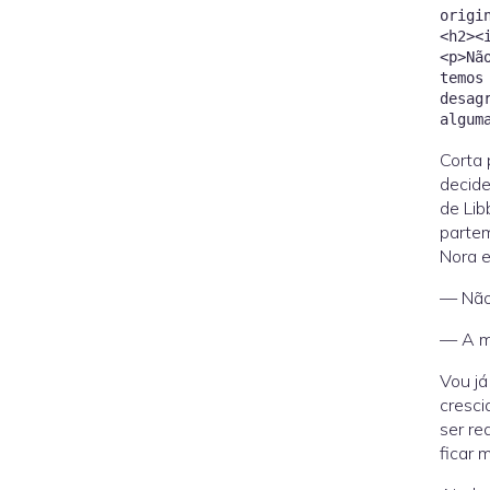
origi
<h2><
<p>Nã
temos
desag
Corta 
decide
de Lib
partem
Nora 
— Não 
— A ma
Vou já
cresc
ser re
ficar 