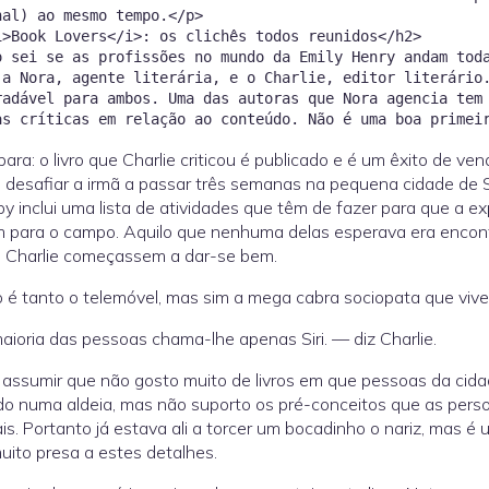
nal) ao mesmo tempo.</p>
i>Book Lovers</i>: os clichês todos reunidos</h2>
o sei se as profissões no mundo da Emily Henry andam tod
 a Nora, agente literária, e o Charlie, editor literário
radável para ambos. Uma das autoras que Nora agencia tem
para: o livro que Charlie criticou é publicado e é um êxito de vend
 desafiar a irmã a passar três semanas na pequena cidade de Sun
by inclui uma lista de atividades que têm de fazer para que a e
 para o campo. Aquilo que nenhuma delas esperava era encont
e Charlie começassem a dar-se bem.
é tanto o telemóvel, mas sim a mega cabra sociopata que vive 
ioria das pessoas chama-lhe apenas Siri. — diz Charlie.
 assumir que não gosto muito de livros em que pessoas da cidad
ido numa aldeia, mas não suporto os pré-conceitos que as p
ais. Portanto já estava ali a torcer um bocadinho o nariz, mas 
muito presa a estes detalhes.