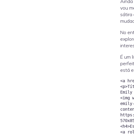
Ainda 
vou me
sátira
mudad
No ent
explor
intere
É um l
perfei
está e
<a hr
<p>Tí
Emily
<img 
emily
conte
https
570x8
<h4>E
<a ro