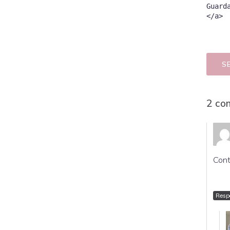
Guard
S
2 co
Cont
Resp