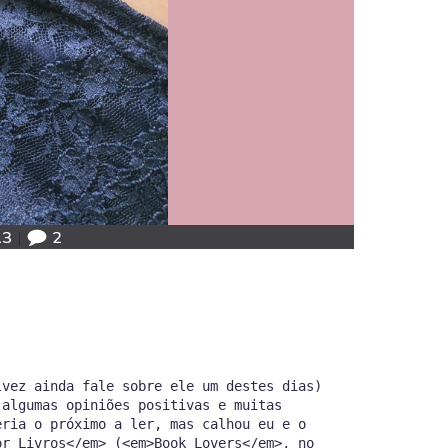
13
|
2
lvez ainda fale sobre ele um destes dias)
 algumas opiniões positivas e muitas
eria o próximo a ler, mas calhou eu e o
or Livros</em> (<em>Book Lovers</em>, no