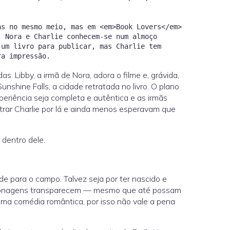
as no mesmo meio, mas em <em>Book Lovers</em>
. Nora e Charlie conhecem-se num almoço
 um livro para publicar, mas Charlie tem
as. Libby, a irmã de Nora, adora o filme e, grávida,
shine Falls, a cidade retratada no livro. O plano
xperiência seja completa e autêntica e as irmãs
rar Charlie por lá e ainda menos esperavam que
dentro dele.
e para o campo. Talvez seja por ter nascido e
ersonagens transparecem — mesmo que até possam
é uma comédia romântica, por isso não vale a pena