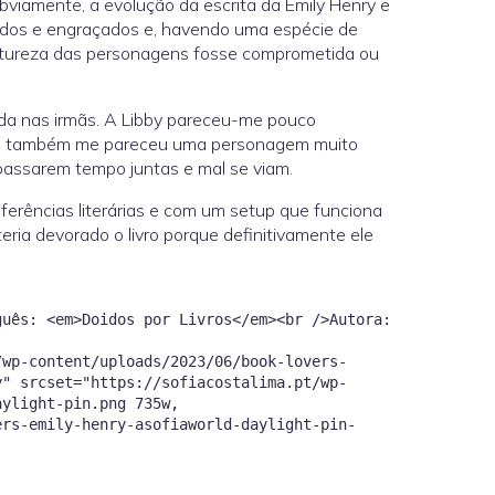
obviamente, a evolução da escrita da Emily Henry e
uidos e engraçados e, havendo uma espécie de
a natureza das personagens fosse comprometida ou
cada nas irmãs. A Libby pareceu-me pouco
 mas também me pareceu uma personagem muito
 passarem tempo juntas e mal se viam.
eferências literárias e com um setup que funciona
eria devorado o livro porque definitivamente ele
guês: <em>Doidos por Livros</em><br />Autora:
/wp-content/uploads/2023/06/book-lovers-
y" srcset="https://sofiacostalima.pt/wp-
aylight-pin.png 735w,
ers-emily-henry-asofiaworld-daylight-pin-