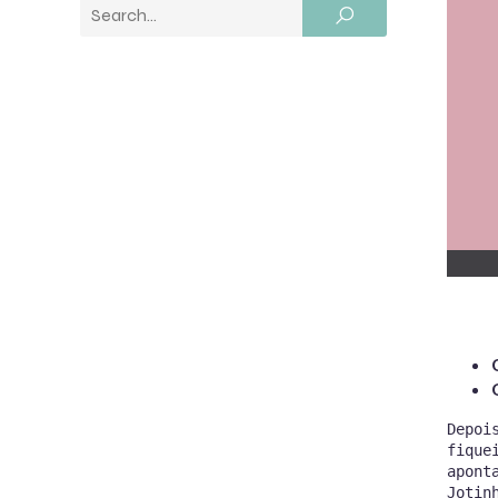
Depoi
fique
apont
Jotin