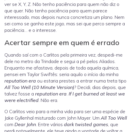
ver se X, Y, Z. Não tenho paciência para quem não diz o
que quer. Não tenho paciência para quem parece
interessado, mas depois nunca concretiza um plano. Nem
sei como se ganha este jogo, mas sei que perco sempre a
paciência… e o interesse.
Acertar sempre em quem é errado
Quando saí com o Carlitos pela primeira vez, despedi-me
dele no metro da Trindade e segui a pé pelos Aliados.
Enquanto me afastava, depois de toda aquela química,
pensei em Taylor Swiftês: seria aquilo o início da minha
reputation era
ou estaria prestes a entrar numa treta tipo
All Too Well (10 Minute Version)
? Decidi, dias depois, que
talvez fosse a
reputation era
.
If I get burned at least we
were electrified
. Não era.
O Carlitos veio para a minha vida para ser uma espécie de
Jake Gyllenhal misturado com John Mayer. Um
All Too Well
com
Dear John
. Entre vários
dark twisted games
, que
perdi notavelmente, ele teve ainda a vontade de voltar a