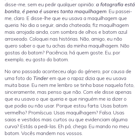
disse-me, sem eu pedir qualquer opinião:
a fotografia está
bonita, é pena é usares tanta maquilhagem
. Eu passei-
me, claro. E disse-lhe que eu usava a maquilhagem que
queria. No dia a seguir, ainda chateada, fiz maquilhagem
mais arrojada ainda, com sombra de olhos e batom azul
arroxeado. Coloquei nas histórias. Não, amigo, eu não
quero saber o que tu achas da minha maquilhagem. Não
gostas do batom? Paciência, há quem goste. Eu, por
exemplo, eu gosto do batom.
No ano passado aconteceu algo do género, por causa de
uma foto do
Tinder
em que o rapaz dizia que eu usava
muita base. Eu nem me lembro se tinha base naquela foto,
sinceramente, mas penso que não. Com ele disse apenas
que eu usava o que queria e que ninguém me ia dizer o
que podia ou não usar. Porque estou farta. Usas batom
vermelho? Promíscua. Usas maquilhagem? Falsa. Usas
saias e vestidos mais curtos ou que evidenciam alguma
curva? Estás a pedi-las. Eh pá, chega. Eu mando no meu
batom. Vocês mandem nos vossos.