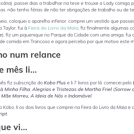
sária), passei dias a trabalhar na tese e trouxe a Lady comigo
rias. não tenho férias de não ter obrigações de trabalho ou de 
eio, coloquei o aparelho inferior, comprei um vestido que pass
 Taylor, fui à
Feira do Livro da Maia
, fiz finalmente algumas c
e
), fiz um piquenique no Parque da Cidade com uma amiga, fui
de comida em Trancoso e agora percebo por que motivo este m
ho num relance
e mês li…
ês fiz subscrição do
Kobo Plus
e li 7 livros por lá: comecei pelo
 à Minha Filha
,
Alegrias e Tristezas de Martha Friel
(
Sorrow a
 Mãe Morreu, A Ideia de Nós
e
Indomável
.
o Kobo, li os dois livros que comprei na Feira do Livro da Maia e
ript
.
ue vi…