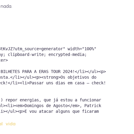
 nada.
BtKvJZ?utm_source=generator" width="100%"
ay; clipboard-write; encrypted-media;
nter>
 BILHETES PARA A ERAS TOUR 2024!</li></ul><p>
usta.</li></ul><p><strong>Os objetivos do
eck!</li><li>Passar uns dias em casa — check!
!) repor energias, que já estou a funcionar
ul><li><em>Domingos de Agosto</em>, Patrick
li></ul><p>E vou atacar alguns que ficaram
al
vida