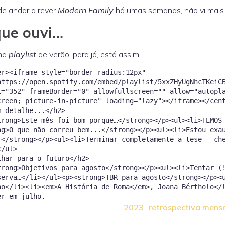
e andar a rever
Modern Family
há umas semanas, não vi mais
que ouvi…
ha
playlist
de verão, para já, está assim:
er><iframe style="border-radius:12px"
https://open.spotify.com/embed/playlist/5xxZHyUgNhcTKeiC
t="352" frameBorder="0" allowfullscreen="" allow="autopl
creen; picture-in-picture" loading="lazy"></iframe></ce
m detalhe...</h2>
trong>Este mês foi bom porque…</strong></p><ul><li>TEMOS
ng>O que não correu bem...</strong></p><ul><li>Estou exa
.</strong></p><ul><li>Terminar completamente a tese — ch
</ul>
lhar para o futuro</h2>
trong>Objetivos para agosto</strong></p><ul><li>Tentar (
serva…</li></ul><p><strong>TBR para agosto</strong></p><
no</li><li><em>A História de Roma</em>, Joana Bértholo</
2023
retrospectiva mens