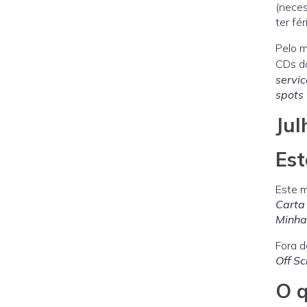
(neces
ter fé
Pelo m
CDs da
servic
spots
Jul
Est
Este m
Carta
Minha
Fora d
Off Sc
O q