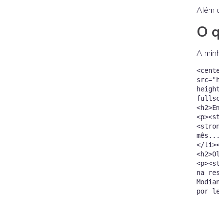
Além d
O 
A min
<cent
src="
heigh
fulls
<h2>E
<p><s
<stro
mês..
</li>
<h2>O
<p><s
na re
Modia