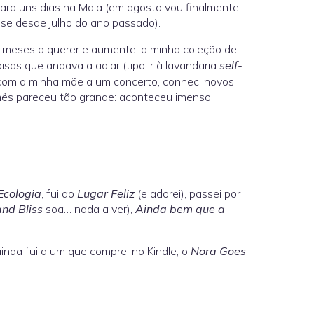
 para uns dias na Maia (em agosto vou finalmente
tese desde julho do ano passado).
ei meses a querer e aumentei a minha coleção de
oisas que andava a adiar (tipo ir à lavandaria
self-
 com a minha mãe a um concerto, conheci novos
ês pareceu tão grande: aconteceu imenso.
Ecologia
, fui ao
Lugar Feliz
(e adorei), passei por
nd Bliss
soa… nada a ver),
Ainda bem que a
 ainda fui a um que comprei no Kindle, o
Nora Goes