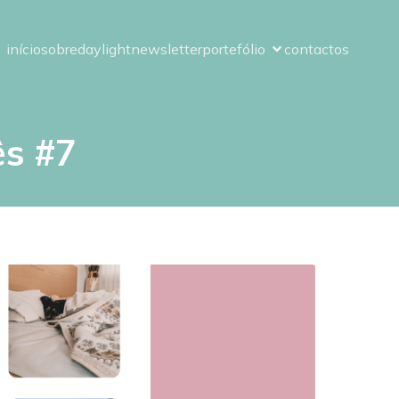
início
sobre
daylight
newsletter
portefólio
contactos
ês #7