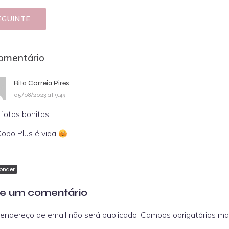
EGUINTE
omentário
Rita Correia Pires
05/08/2023 at 9:49
fotos bonitas!
Kobo Plus é vida
onder
e um comentário
endereço de email não será publicado.
Campos obrigatórios m