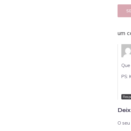
S
um c
Que 
PS: 
Resp
Deix
O seu 