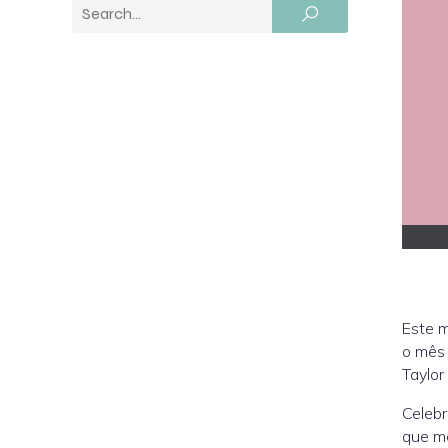
Este 
o mês
Taylor
Celebr
que me