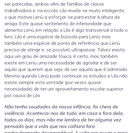
ser parecidas, ambas vêm de famílias de classe
trabalhadora e, na escola, Lila revela-se muito inteligente,
o que motiva Lenù a esforçar-se para estar à altura da
amiga. Este quase sentimento de inferioridade que
alimenta Lenù em relação a Lila é algo transversal a todo o
livro. Lila é uma espécie de bússola para Lenù, mas
também uma espécie de ponto de referência que Lenù
precisa de atingir e, se possível, ultrapassar. Talvez exista
aqui um grau de amizade tóxica, é certo, mas também
existe em Lenù uma necessidade de agradar e de ser
aquilo que querem que seja, de ser aquela que é admirada.
Mesmo quando Lenù pode continuar os estudos e Lila não,
existe sempre esta vontade (por vezes quase
necessidade) de ter um aproveitamento escolar superior
por causa de Lila.
Não tenho saudades da nossa infância, foi cheia de
violência. Acontecia-nos de tudo, em casa e fora dela,
todos os dias, mas não me lembro de ter alguma vez
pensado que a vida que nos calhara fora
particularmente desagradável. A vida era assim e mais