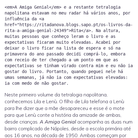
<em>A Amiga Genial</em> e a restante tetralogia
napolitana estavam no meu radar há vários anos, por
influência da <a
href="https://ritadanova.blogs.sapo.pt/os-livros-da-
rita-a-amiga-genial-24349">Rita</a>. Na altura,
muitas pessoas que conheço leram o livro e as
expectativas ficaram muito elevadas. Acabei por
deixar o livro ficar na lista de espera e só na
primavera do ano passado decidi comprá-lo, embora
com receio de ter chegado a um ponto em que as
expectativas se tinham virado contra mim e eu não ia
gostar do livro. Portanto, quando peguei nele há
umas semanas, já não ia com expectativas elevadas:
Neste primeiro volume da tetralogia napolitana,
conhecemos Lila e Lenù. O filho de Lila telefona a Lenù
para lhe dizer que a mãe desapareceu e esse é o mote
para que Lenù conte a história da amizade de ambas,
desde crianças.
A Amiga Genial
acompanha as duas num
bairro complicado de Nápoles, desde a escola primária até
aos 16 anos, na década de 1950. Ambas começam por