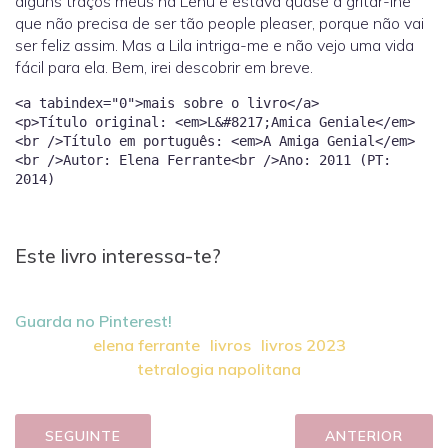
alguns traços meus na Lenù e estava quase a gritar-lhe
que não precisa de ser tão people pleaser, porque não vai
ser feliz assim. Mas a Lila intriga-me e não vejo uma vida
fácil para ela. Bem, irei descobrir em breve.
<a tabindex="0">mais sobre o livro</a>
<p>Título original: <em>L&#8217;Amica Geniale</em>
<br />Título em português: <em>A Amiga Genial</em>
<br />Autor: Elena Ferrante<br />Ano: 2011 (PT:
Este livro interessa-te?
Guarda no Pinterest!
elena ferrante
livros
livros 2023
tetralogia napolitana
SEGUINTE
ANTERIOR