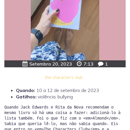
Setembro 20, 2023
|
7:13
|
1
the characters club
Quando:
10 a 12 de setembro de 2023
Gatilhos:
violência, bullying
Quando Jack Edwards e Rita da Nova recomendam o
mesmo livro só há uma coisa a fazer: adicioná-lo à
lista também. Foi o que fiz com o <em>Almond</em>.
Sabia que queria lê-lo, mas não sabia quando. Eis
que entro no <em>The Characters Club</em> e a