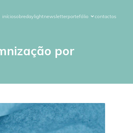
início
sobre
daylight
newsletter
portefólio
contactos
emnização por