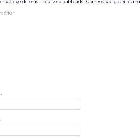
endereço de email não será publicado.
Campos obrigatórios m
tário
*
e
*
*