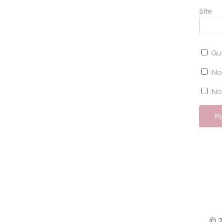
Site
Gu
No
Not
© 2