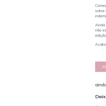
Começo
sobre 
indemn
Ainda 
não es
edição 
Acabo 
S
aind
Deix