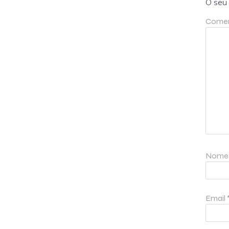
O seu 
Comen
Nom
Email