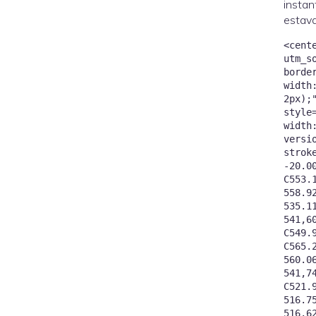
instan
estava
<cent
utm_s
borde
width
2px);
style
width:100%;"
versi
strok
-20.0
C553.
558.9
535.1
541,6
C549.
C565.
560.0
541,7
C521.
516.7
516.6