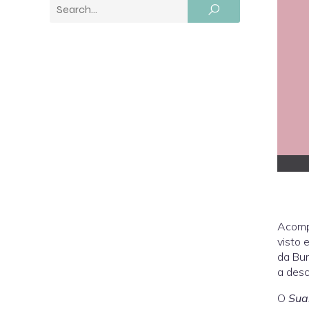
Acompa
visto 
da Bum
a desc
O
Sua