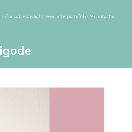
início
sobre
daylight
newsletter
portefólio
contactos
bigode