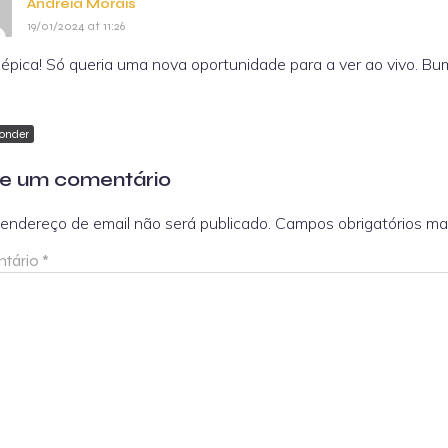
Andreia Morais
19/01/2024 at 11:26
épica! Só queria uma nova oportunidade para a ver ao vivo. Bu
onder
e um comentário
endereço de email não será publicado.
Campos obrigatórios m
tário
*