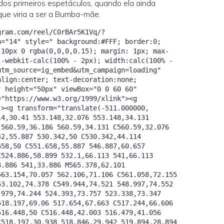
 dos primeiros espetáculos, quando ela ainda
que viria a ser a Bumba-mãe.
gram.com/reel/C0rBAr5K1Vq/?
n="14" style=" background:#FFF; border:0;
 10px 0 rgba(0,0,0,0.15); margin: 1px; max-
:-webkit-calc(100% - 2px); width:calc(100% -
utm_source=ig_embed&utm_campaign=loading"
align:center; text-decoration:none;
="https://www.w3.org/1999/xlink"><g
"><g transform="translate(-511.000000,
14,30.41 553.148,32.076 553.148,34.131
 560.59,36.186 560.59,34.131 C560.59,32.076
42,55.887 530.342,50 C530.342,44.114
658,50 C551.658,55.887 546.887,60.657
C524.886,58.899 532.1,66.113 541,66.113
3.886 541,33.886 M565.378,62.101
563.154,70.057 562.106,71.106 C561.058,72.155
53.102,74.378 C549.944,74.521 548.997,74.552
.979,74.244 524.393,73.757 523.338,73.347
518.197,69.06 517.654,67.663 C517.244,66.606
516.448,50 C516.448,42.003 516.479,41.056
C518.197,30.938 518.846,29.942 519.894,28.894