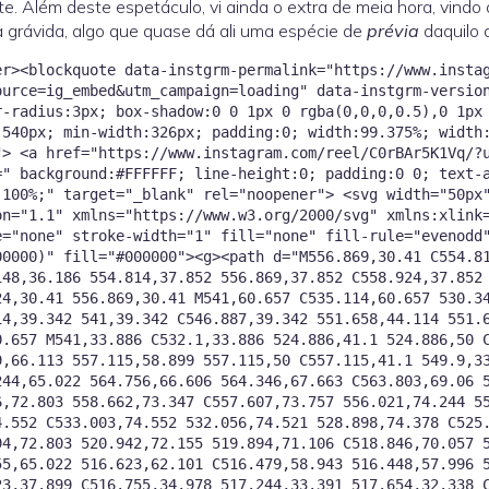
te. Além deste espetáculo, vi ainda o extra de meia hora, vindo
 grávida, algo que quase dá ali uma espécie de
prévia
daquilo 
er><blockquote data-instgrm-permalink="https://www.insta
ource=ig_embed&utm_campaign=loading" data-instgrm-versio
r-radius:3px; box-shadow:0 0 1px 0 rgba(0,0,0,0.5),0 1px
:540px; min-width:326px; padding:0; width:99.375%; width
"> <a href="https://www.instagram.com/reel/C0rBAr5K1Vq/?
=" background:#FFFFFF; line-height:0; padding:0 0; text-
 target="_blank" rel="noopener"> <svg width="50px" height="50px" viewBox="0 0 60 60"
on="1.1" xmlns="https://www.w3.org/2000/svg" xmlns:xlink
e="none" stroke-width="1" fill="none" fill-rule="evenodd
00000)" fill="#000000"><g><path d="M556.869,30.41 C554.8
148,36.186 554.814,37.852 556.869,37.852 C558.924,37.852
24,30.41 556.869,30.41 M541,60.657 C535.114,60.657 530.3
14,39.342 541,39.342 C546.887,39.342 551.658,44.114 551.
0.657 M541,33.886 C532.1,33.886 524.886,41.1 524.886,50 
9,66.113 557.115,58.899 557.115,50 C557.115,41.1 549.9,3
244,65.022 564.756,66.606 564.346,67.663 C563.803,69.06 
6,72.803 558.662,73.347 C557.607,73.757 556.021,74.244 5
4.552 C533.003,74.552 532.056,74.521 528.898,74.378 C525
94,72.803 520.942,72.155 519.894,71.106 C518.846,70.057 
55,65.022 516.623,62.101 C516.479,58.943 516.448,57.996 
23,37.899 C516.755,34.978 517.244,33.391 517.654,32.338 