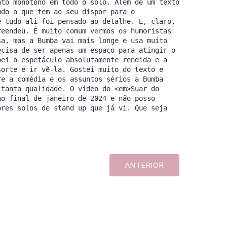
nto monótono em todo o solo. Além de um texto
udo o que tem ao seu dispor para o
e tudo ali foi pensado ao detalhe. E, claro,
reendeu. É muito comum vermos os humoristas
sa, mas a Bumba vai mais longe e usa muito
ecisa de ser apenas um espaço para atingir o
bei o espetáculo absolutamente rendida e a
sorte e ir vê-la. Gostei muito do texto e
re a comédia e os assuntos sérios a Bumba
 tanta qualidade. O vídeo do <em>Suar do
ao final de janeiro de 2024 e não posso
ores solos de stand up que já vi. Que seja
ANTERIOR