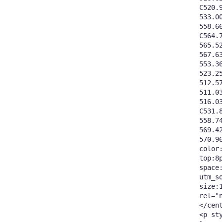
C520.
533.0
558.6
C564.
565.5
567.6
553.3
523.2
512.5
511.0
516.0
C531.
558.7
569.4
570.96
color
top:8
space
utm_s
size:
rel="
</cen
<p st