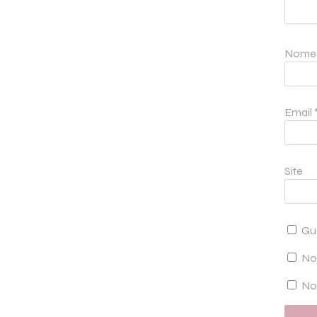
Nom
Email
Site
Gu
No
Not