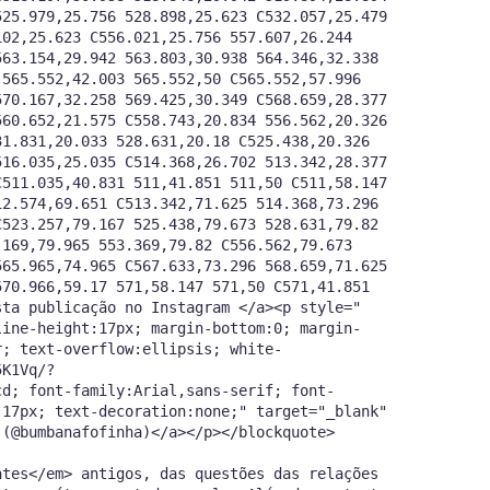
525.979,25.756 528.898,25.623 C532.057,25.479
102,25.623 C556.021,25.756 557.607,26.244
563.154,29.942 563.803,30.938 564.346,32.338
 565.552,42.003 565.552,50 C565.552,57.996
570.167,32.258 569.425,30.349 C568.659,28.377
560.652,21.575 C558.743,20.834 556.562,20.326
31.831,20.033 528.631,20.18 C525.438,20.326
516.035,25.035 C514.368,26.702 513.342,28.377
C511.035,40.831 511,41.851 511,50 C511,58.147
12.574,69.651 C513.342,71.625 514.368,73.296
C523.257,79.167 525.438,79.673 528.631,79.82
.169,79.965 553.369,79.82 C556.562,79.673
565.965,74.965 C567.633,73.296 568.659,71.625
570.966,59.17 571,58.147 571,50 C571,41.851
ação no Instagram </a><p style="
line-height:17px; margin-bottom:0; margin-
r; text-overflow:ellipsis; white-
5K1Vq/?
cd; font-family:Arial,sans-serif; font-
:17px; text-decoration:none;" target="_blank"
 (@bumbanafofinha)</a></p></blockquote>
ates</em> antigos, das questões das relações