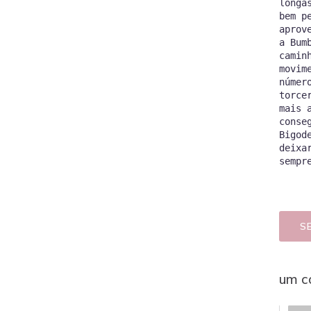
longa
bem p
aprov
a Bum
camin
movim
númer
torce
mais 
conse
Bigod
deixa
S
um c