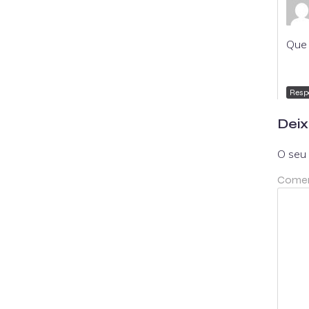
Que 
Resp
Deix
O seu 
Comen