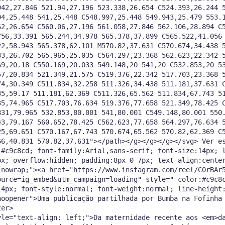
942,27.846 521.94,27.196 523.338,26.654 C524.393,26.244 
04,25.448 541,25.448 C548.997,25.448 549.943,25.479 553.
62,26.654 C560.06,27.196 561.058,27.846 562.106,28.894 C
756,33.391 565.244,34.978 565.378,37.899 C565.522,41.056
22,58.943 565.378,62.101 M570.82,37.631 C570.674,34.438 
33,26.702 565.965,25.035 C564.297,23.368 562.623,22.342 
69,20.18 C550.169,20.033 549.148,20 541,20 C532.853,20 5
57,20.834 521.349,21.575 C519.376,22.342 517.703,23.368 
74,30.349 C511.834,32.258 511.326,34.438 511.181,37.631 
35,59.17 511.181,62.369 C511.326,65.562 511.834,67.743 5
35,74.965 C517.703,76.634 519.376,77.658 521.349,78.425 
831,79.965 532.853,80.001 541,80.001 C549.148,80.001 550
43,79.167 560.652,78.425 C562.623,77.658 564.297,76.634 
25,69.651 C570.167,67.743 570.674,65.562 570.82,62.369 C
6,40.831 570.82,37.631"></path></g></g></g></svg> Ver esta public
:#c9c8cd; font-family:Arial,sans-serif; font-size:14px; 
px; overflow:hidden; padding:8px 0 7px; text-align:cente
:nowrap;"><a href="https://www.instagram.com/reel/C0rBAr
ource=ig_embed&utm_campaign=loading" style=" color:#c9c8
14px; font-style:normal; font-weight:normal; line-height
noopener">Uma publicação partilhada por Bumba na Fofinha
ter>
yle="text-align: left;">Da maternidade recente aos <em>d