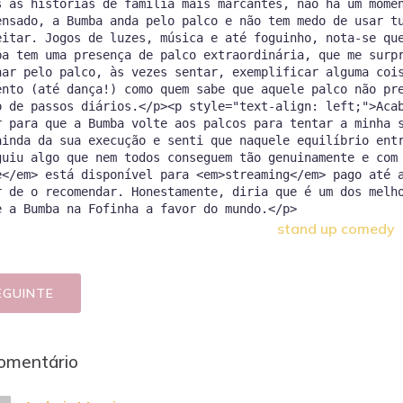
s às histórias de família mais marcantes, não há um mome
ensado, a Bumba anda pelo palco e não tem medo de usar t
eitar. Jogos de luzes, música e até foguinho, nota-se qu
ba tem uma presença de palco extraordinária, que me surp
har pelo palco, às vezes sentar, exemplificar alguma coi
ento (até dança!) como quem sabe que aquele palco não pr
o de passos diários.</p><p style="text-align: left;">Aca
r para que a Bumba volte aos palcos para tentar a minha 
ainda da sua execução e senti que naquele equilíbrio ent
guiu algo que nem todos conseguem tão genuinamente e com
e</em> está disponível para <em>streaming</em> pago até 
r de o recomendar. Honestamente, diria que é um dos melh
stand up comedy
EGUINTE
omentário