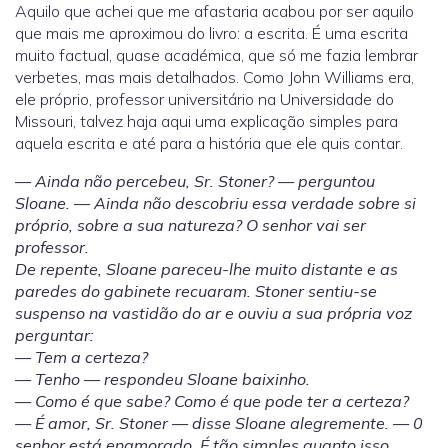
Aquilo que achei que me afastaria acabou por ser aquilo
que mais me aproximou do livro: a escrita. É uma escrita
muito factual, quase académica, que só me fazia lembrar
verbetes, mas mais detalhados. Como John Williams era,
ele próprio, professor universitário na Universidade do
Missouri, talvez haja aqui uma explicação simples para
aquela escrita e até para a história que ele quis contar.
— Ainda não percebeu, Sr. Stoner? — perguntou
Sloane. — Ainda não descobriu essa verdade sobre si
próprio, sobre a sua natureza? O senhor vai ser
professor.
De repente, Sloane pareceu-lhe muito distante e as
paredes do gabinete recuaram. Stoner sentiu-se
suspenso na vastidão do ar e ouviu a sua própria voz
perguntar:
— Tem a certeza?
— Tenho — respondeu Sloane baixinho.
— Como é que sabe? Como é que pode ter a certeza?
— É amor, Sr. Stoner — disse Sloane alegremente. — 0
senhor está enamorado. É tão simples quanto isso.