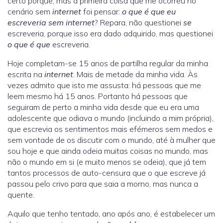
certo porquê, mas a primeira coisa que me ocorreu no
cenário sem
internet
foi pensar:
o que é que eu
escreveria sem internet
? Repara, não questionei
se
escreveria, porque isso era dado adquirido, mas questionei
o que é que
escreveria.
Hoje completam-se 15 anos de partilha regular da minha
escrita na
internet
. Mais de metade da minha vida. Às
vezes admito que isto me assusta: há pessoas que me
leem mesmo há 15 anos. Portanto há pessoas que
seguiram de perto a minha vida desde que eu era uma
adolescente que odiava o mundo (incluindo a mim própria),
que escrevia os sentimentos mais efémeros sem medos e
sem vontade de os discutir com o mundo, até à mulher que
sou hoje e que ainda odeia muitas coisas no mundo, mas
não o mundo em si (e muito menos se odeia), que já tem
tantos processos de auto-censura que o que escreve já
passou pelo crivo para que saia a morno, mas nunca a
quente.
Aquilo que tenho tentado, ano após ano, é estabelecer um