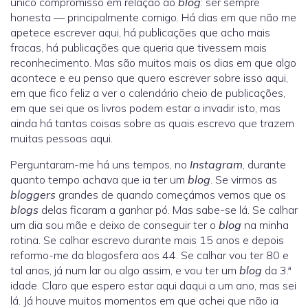
único compromisso em relação ao
blog
: ser sempre
honesta — principalmente comigo. Há dias em que não me
apetece escrever aqui, há publicações que acho mais
fracas, há publicações que queria que tivessem mais
reconhecimento. Mas são muitos mais os dias em que algo
acontece e eu penso que quero escrever sobre isso aqui,
em que fico feliz a ver o calendário cheio de publicações,
em que sei que os livros podem estar a invadir isto, mas
ainda há tantas coisas sobre as quais escrevo que trazem
muitas pessoas aqui.
Perguntaram-me há uns tempos, no
Instagram
, durante
quanto tempo achava que ia ter um
blog
. Se virmos as
bloggers
grandes de quando começámos vemos que os
blogs
delas ficaram a ganhar pó. Mas sabe-se lá. Se calhar
um dia sou mãe e deixo de conseguir ter o
blog
na minha
rotina. Se calhar escrevo durante mais 15 anos e depois
reformo-me da blogosfera aos 44. Se calhar vou ter 80 e
tal anos, já num lar ou algo assim, e vou ter um
blog
da 3.ª
idade. Claro que espero estar aqui daqui a um ano, mas sei
lá. Já houve muitos momentos em que achei que não ia