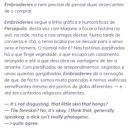
Embroideries
e nem precisei de pensar duas vezes antes
de o comprar.
Embroideries
segue a linha gráfica e humorísticas de
Persepolis
, desta vez com Marjane a focar a história na
avó, na mãe, na tia e nas amigas destas. Numa tarde de
conversa e chá, o tema acaba por se desviar para o amor,
sexo e homens. O normal, não é? Nas histórias partilhadas
há a que finge virgindade, a que escapa um casamento
arranjado e até a que descobre as vantagens de ser a
amante. Com partilhadas de arrependimentos, segredos e
umas quantas gargalhadas,
Embroideries
dá a sensação
de que, de facto, somos muito parecidas e temos vivências
semelhantes mesmo em pontos do globo diferentes — e
até em contextos religiosos diferentes.
— It’s not disgusting, that little skin that hangs?
— The foreskin? No, it’s okay. I think that, generally
speaking, a dick isn’t really photogenic.
— I quite agree.