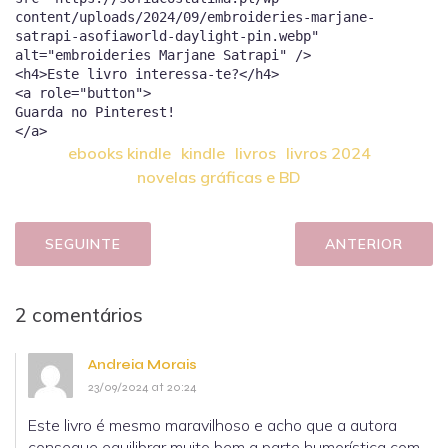
content/uploads/2024/09/embroideries-marjane-
satrapi-asofiaworld-daylight-pin.webp"
alt="embroideries Marjane Satrapi" />
<h4>Este livro interessa-te?</h4>
<a role="button">
Guarda no Pinterest!
ebooks kindle
kindle
livros
livros 2024
novelas gráficas e BD
SEGUINTE
ANTERIOR
2 comentários
Andreia Morais
23/09/2024 at 20:24
Este livro é mesmo maravilhoso e acho que a autora
consegue equilibrar muito bem a parte humorística com