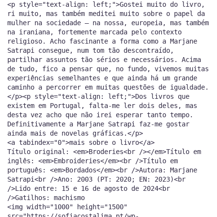
<p style="text-align: left;">Gostei muito do livro,
ri muito, mas também meditei muito sobre o papel da
mulher na sociedade — na nossa, europeia, mas também
na iraniana, fortemente marcada pelo contexto
religioso. Acho fascinante a forma como a Marjane
Satrapi consegue, num tom tão descontraído,
partilhar assuntos tão sérios e necessários. Acima
de tudo, fico a pensar que, no fundo, vivemos muitas
experiências semelhantes e que ainda há um grande
caminho a percorrer em muitas questões de igualdade.
</p><p style="text-align: left;">Dos livros que
existem em Portugal, falta-me ler dois deles, mas
desta vez acho que não irei esperar tanto tempo.
Definitivamente a Marjane Satrapi faz-me gostar
ainda mais de novelas gráficas.</p>
<a tabindex="0">mais sobre o livro</a>
Título original: <em>Broderies<br /></em>Título em
inglês: <em>Embroideries</em><br />Título em
português: <em>Bordados</em><br />Autora: Marjane
Satrapi<br />Ano: 2003 (PT: 2020; EN: 2023)<br
/>Lido entre: 15 e 16 de agosto de 2024<br
/>Gatilhos: machismo
<img width="1000" height="1500"
src="https://sofiacostalima.pt/wp-