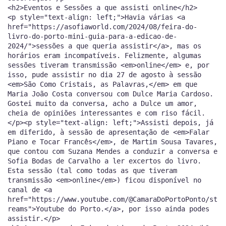
<h2>Eventos e Sessões a que assisti online</h2>
<p style="text-align: left;">Havia várias <a
href="https://asofiaworld.com/2024/08/feira-do-
livro-do-porto-mini-guia-para-a-edicao-de-
2024/">sessões a que queria assistir</a>, mas os
horários eram incompatíveis. Felizmente, algumas
sessões tiveram transmissão <em>online</em> e, por
isso, pude assistir no dia 27 de agosto à sessão
<em>São Como Cristais, as Palavras,</em> em que
Maria João Costa conversou com Dulce Maria Cardoso.
Gostei muito da conversa, acho a Dulce um amor,
cheia de opiniões interessantes e com riso fácil.
</p><p style="text-align: left;">Assisti depois, já
em diferido, à sessão de apresentação de <em>Falar
Piano e Tocar Francês</em>, de Martim Sousa Tavares,
que contou com Suzana Mendes a conduzir a conversa e
Sofia Bodas de Carvalho a ler excertos do livro.
Esta sessão (tal como todas as que tiveram
transmissão <em>online</em>) ficou disponível no
canal de <a
href="https://www.youtube.com/@CamaraDoPortoPonto/st
reams">Youtube do Porto.</a>, por isso ainda podes
assistir.</p>