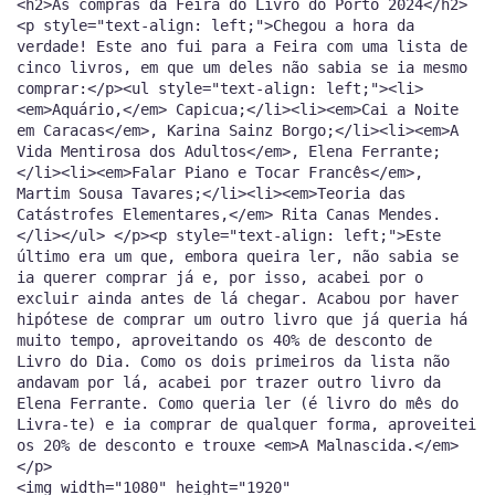
<h2>As compras da Feira do Livro do Porto 2024</h2>
<p style="text-align: left;">Chegou a hora da
verdade! Este ano fui para a Feira com uma lista de
cinco livros, em que um deles não sabia se ia mesmo
comprar:</p><ul style="text-align: left;"><li>
<em>Aquário,</em> Capicua;</li><li><em>Cai a Noite
em Caracas</em>, Karina Sainz Borgo;</li><li><em>A
Vida Mentirosa dos Adultos</em>, Elena Ferrante;
</li><li><em>Falar Piano e Tocar Francês</em>,
Martim Sousa Tavares;</li><li><em>Teoria das
Catástrofes Elementares,</em> Rita Canas Mendes.
</li></ul> </p><p style="text-align: left;">Este
último era um que, embora queira ler, não sabia se
ia querer comprar já e, por isso, acabei por o
excluir ainda antes de lá chegar. Acabou por haver
hipótese de comprar um outro livro que já queria há
muito tempo, aproveitando os 40% de desconto de
Livro do Dia. Como os dois primeiros da lista não
andavam por lá, acabei por trazer outro livro da
Elena Ferrante. Como queria ler (é livro do mês do
Livra-te) e ia comprar de qualquer forma, aproveitei
os 20% de desconto e trouxe <em>A Malnascida.</em>
</p>
<img width="1080" height="1920"