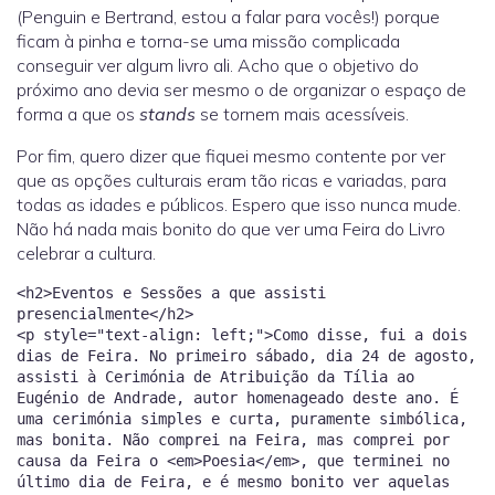
(Penguin e Bertrand, estou a falar para vocês!) porque
ficam à pinha e torna-se uma missão complicada
conseguir ver algum livro ali. Acho que o objetivo do
próximo ano devia ser mesmo o de organizar o espaço de
forma a que os
stands
se tornem mais acessíveis.
Por fim, quero dizer que fiquei mesmo contente por ver
que as opções culturais eram tão ricas e variadas, para
todas as idades e públicos. Espero que isso nunca mude.
Não há nada mais bonito do que ver uma Feira do Livro
celebrar a cultura.
<h2>Eventos e Sessões a que assisti
presencialmente</h2>
<p style="text-align: left;">Como disse, fui a dois
dias de Feira. No primeiro sábado, dia 24 de agosto,
assisti à Cerimónia de Atribuição da Tília ao
Eugénio de Andrade, autor homenageado deste ano. É
uma cerimónia simples e curta, puramente simbólica,
mas bonita. Não comprei na Feira, mas comprei por
causa da Feira o <em>Poesia</em>, que terminei no
último dia de Feira, e é mesmo bonito ver aquelas