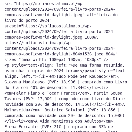
src="https://sofiacostalima.pt/wp-
content/uploads/2024/09/feira-livro-porto-2024-
compras-asofiaworld-daylight.jpeg" alt="feira do
livro do porto 2024"
srcset="https://sofiacostalima.pt/wp-
content/uploads/2024/09/feira-livro-porto-2024-
compras-asofiaworld-daylight.jpeg 1080w,
https://sofiacostalima.pt/wp-
content/uploads/2024/09/feira-livro-porto-2024-
compras-asofiaworld-daylight-864x1536.jpeg 864w"
sizes="(max-width: 1080px) 100vw, 1080px" />
<p style="text-align: left;">De uma forma resumida,
as minhas compras de 2024 foram:</p><ul style="text-
align: left;"><li><em>Tudo Pode Ser Roubado</em>,
Giovana Madalosso (PVP: 18,90€ | comprado como Livro
do Dia com 40% de desconto: 11,34€)</li><li>
<em>Falar Piano e Tocar Francês</em>, Martim Sousa
Tavares (PVP: 17,90€ | comprado como Livro do Dia e
novidade com 20% de desconto: 14,35€)</li><li><em>A
Malnascida</em>, Beatrice Salvioni (PVP: 18,85€ |
comprado como novidade com 20% de desconto: 15,08€)
</li><li><em>A Vida Mentirosa dos Adultos</em>,
Elena Ferrante (PVP: 21€ | comprado com 33% de