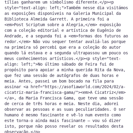
tílias ganharem um simbolismo diferente.</p><p
style="text-align: left;">Também nesse dia visitámos
as exposições disponíveis na Galeria Municipal da
Biblioteca Almeida Garrett. A primeira foi a
<em>Post Scriptum sobre a Alegria,</em> exposição
com a coleção editorial e artística de Eugénio de
Andrade, e a segunda foi a <em>formas dos futuros ao
redor.</em> Não vou sequer tentar avaliá-las porque
na primeira só percebi que era a coleção do autor
quando lá estava e a segunda ultrapassou um pouco os
meus conhecimentos artísticos.</p><p style="text-
align: left;">No último sábado de Feira fui de
propósito para apoiar a minha querida Rita da Nova,
que fez uma sessão de autógrafos de duas horas e
meia. Antes, passei um bom bocado na fila para
assinar <a href="https://asofiaworld.com/2024/02/a-
cicatriz-maria-francisca-gama/"><em>A Cicatriz</em>
</a>, da Maria Francisca Gama, que teve uma sessão
de cerca de três horas e meia. Neste dia, adorei
observar as pessoas e as suas peculiaridades. O ser
humano é mesmo fascinante e vê-lo num evento como
este torna-o ainda mais fascinante — vou só dizer
isto, porque não posso revelar os resultados desta
observação.</p>