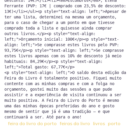
desconto: 14€)</li><li><em>Escombros</em>, Elena
Ferrante (PVP: 17€ | comprado com 23,5% de desconto:
13€)</li></ul><p style="text-align: left;">Apesar de
ter uma lista, determinei na mesma um orçamento,
para o caso de chegar a um ponto em que tivesse
comprado toda a lista e quisesse ainda comprar
outros livros.</p><p style="text-align:
left;">Orçamento inicial: 100€</p><p style="text-
align: left;">Se comprasse estes livros pelo PVP:
93,75€</p><p style="text-align: left;">Se comprasse
estes livros apenas com os 10% de desconto já meio
habituais: 84,29€</p><p style="text-align:
left;">Total gasto: 67,77€</p>
<p style="text-align: left;">O saldo desta edição da
Feira do Livro é totalmente positivo. Fiquei muito
contente com as minhas compras e com a folga no
orçamento, gostei muito das sessões a que pude
assistir e a experiência de visita continuou a ser
muito positiva. A Feira do Livro do Porto é mesmo
uma das minhas épocas preferidas do ano e gosto
mesmo de sentir que já é uma tradição — e que
feira do livro do porto
feiras do livro
livros
porto