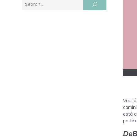
Vou já
caminh
está a
partic
DeB