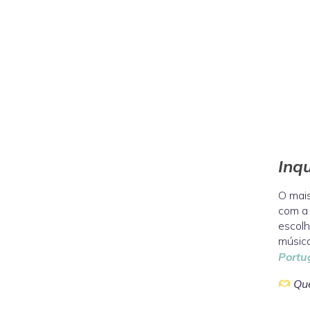
Inq
O mais
com a 
escolh
música
Portu
Que