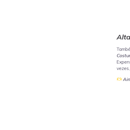
Alt
També
Costu
Expens
vezes,
Ain