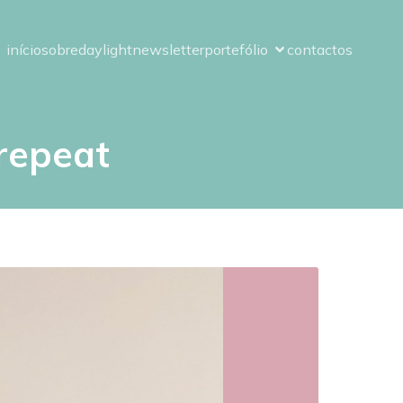
início
sobre
daylight
newsletter
portefólio
contactos
repeat