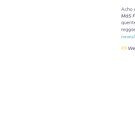
Acho q
MáS F
quente
reggae
newsl
We