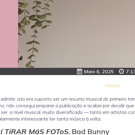
Maio 6, 2025
|
7:1
música
 admitir: isto era suposto ser um resumo musical do primeiro tr
o, não consegui preparar a publicação e acabei por decidir q
 ser, a nível musical, muito diversificado — tanto em artistas 
ularmente interessante ter tanta música à volta.
í TiRAR MáS FOToS
, Bad Bunny