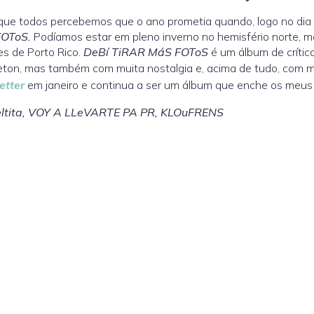
ue todos percebemos que o ano prometia quando, logo no dia 
OToS.
Podíamos estar em pleno inverno no hemisfério norte, m
s de Porto Rico.
DeBí TiRAR MáS FOToS
é um álbum de crítica
ton, mas também com muita nostalgia e, acima de tudo, com m
etter
em janeiro e continua a ser um álbum que enche os meus 
ltita, VOY A LLeVARTE PA PR, KLOuFRENS