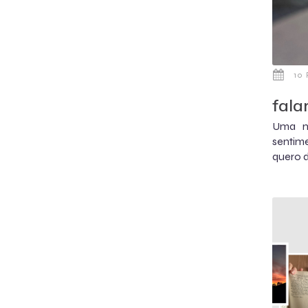
10 
fala
Uma m
sentime
quero d