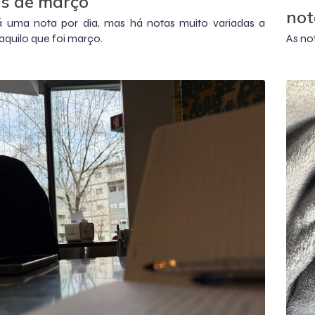
s de março
not
 uma nota por dia, mas há notas muito variadas a
 aquilo que foi março.
As no