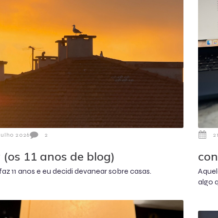
Julho 2026
2
2
 (os 11 anos de blog)
con
faz 11 anos e eu decidi devanear sobre casas.
Aquel
algo q