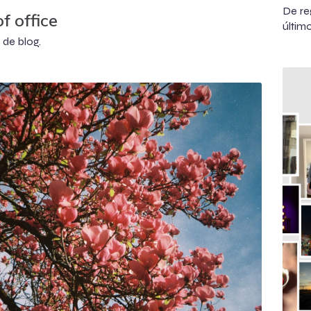
De re
f office
últim
 de blog.