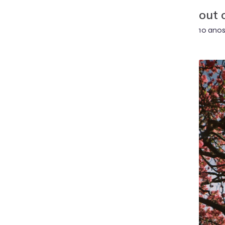
out o
10 anos