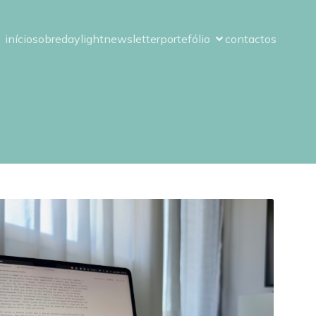
início
sobre
daylight
newsletter
portefólio
contactos