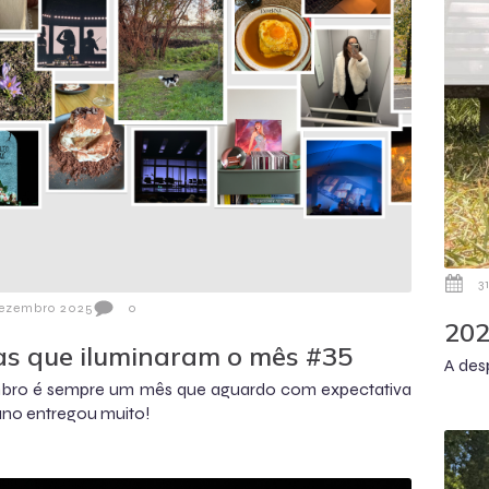
3
Dezembro 2025
0
202
as que iluminaram o mês #35
A des
ro é sempre um mês que aguardo com expectativa
ano entregou muito!