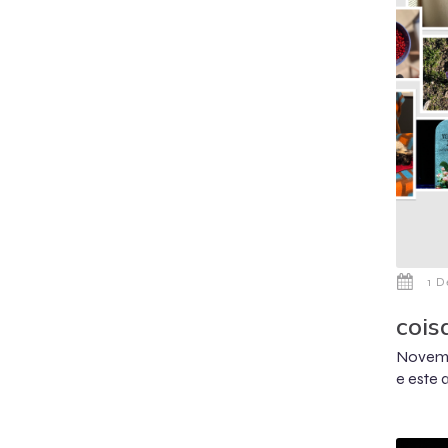
1 
cois
Novemb
e este 