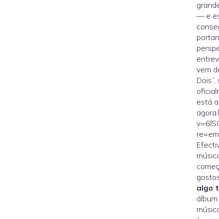
grande
— e es
conseg
porta
perspe
entrev
vem de
Dois”,
ofici
está a
agora
v=6lS
re=emb
Efect
música
começa
gostos
algo 
álbum 
música