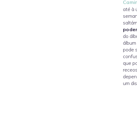
Cami
até à 
semana
saltám
poder
do álb
álbum 
pode s
confus
que po
receos
depend
um dis