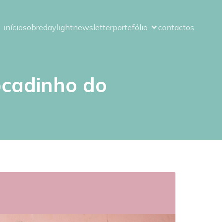
início
sobre
daylight
newsletter
portefólio
contactos
ocadinho do