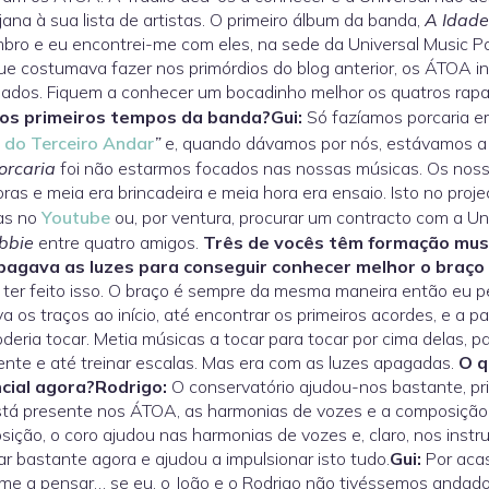
jana à sua lista de artistas. O primeiro álbum da banda,
A Idade
ro e eu encontrei-me com eles, na sede da Universal Music Po
ue costumava fazer nos primórdios do blog anterior, os ÁTOA in
lados. Fiquem a conhecer um bocadinho melhor os quatros rapa
os primeiros tempos da banda?
Gui:
Só fazíamos porcaria e
 do Terceiro Andar
”
e, quando dávamos por nós, estávamos a 
orcaria
foi não estarmos focados nas nossas músicas. Os noss
oras e meia era brincadeira e meia hora era ensaio. Isto no pr
as no
Youtube
ou, por ventura, procurar um contracto com a Uni
bbie
entre quatro amigos.
Três de vocês têm formação musi
pagava as luzes para conseguir conhecer melhor o braço 
 ter feito isso. O braço é sempre da mesma maneira então eu 
a os traços ao início, até encontrar os primeiros acordes, e a 
deria tocar. Metia músicas a tocar para tocar por cima delas, p
ente e até treinar escalas. Mas era com as luzes apagadas.
O q
cial agora?
Rodrigo:
O conservatório ajudou-nos bastante, pr
tá presente nos ÁTOA, as harmonias de vozes e a composição
ição, o coro ajudou nas harmonias de vozes e, claro, nos inst
ar bastante agora e ajudou a impulsionar isto tudo.
Gui:
Por acas
e a pensar… se eu, o João e o Rodrigo não tivéssemos andado 