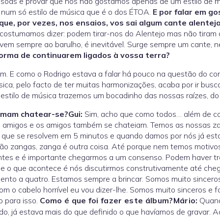
soas e provar que nós não gostamos apenas de um estilo de mú
 num só estilo de música que é o dos ÉTOA.
E por falar em go
 que, por vezes, nos ensaios, vos sai algum cante alentej
ostumamos dizer: podem tirar-nos do Alentejo mas não tiram o
vem sempre ao barulho, é inevitável. Surge sempre um cante, 
orma de continuarem ligados à vossa terra?
m. E como o Rodrigo estava a falar há pouco na questão do con
ica, pelo facto de ter muitas harmonizações, acaba por ir bus
estilo de música trazemos um bocadinho das nossas raízes, do 
umam chatear-se?
Gui:
Sim, acho que como todos… além de co
 amigos e os amigos também se chateiam. Temos as nossas z
 que se resolvem em 5 minutos e quando damos por nós já est
o zangas, zanga é outra coisa. Até porque nem temos motivos
ntes e é importante chegarmos a um consenso. Podem haver tr
e o que acontece é nós discutirmos construtivamente até che
nto a quatro. Estamos sempre a brincar. Somos muito sinceros
om o cabelo horrível eu vou dizer-lhe. Somos muito sinceros e
 para isso.
Como é que foi fazer este álbum?
Mário:
Quand
o, já estava mais do que definido o que havíamos de gravar. 