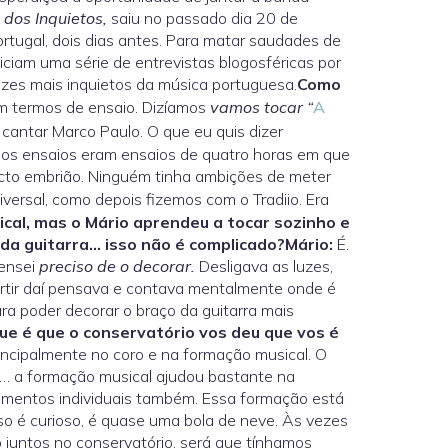
 dos Inquietos,
saiu no passado dia 20 de
rtugal, dois dias antes. Para matar saudades de
iciam uma série de entrevistas blogosféricas por
zes mais inquietos da música portuguesa.
Como
m termos de ensaio. Dizíamos
vamos tocar “
A
cantar Marco Paulo. O que eu quis dizer
os ensaios eram ensaios de quatro horas em que
ojecto embrião. Ninguém tinha ambições de meter
versal, como depois fizemos com o Tradiio. Era
cal, mas o Mário aprendeu a tocar sozinho e
da guitarra… isso não é complicado?
Mário:
É.
pensei
preciso de o decorar.
Desligava as luzes,
partir daí pensava e contava mentalmente onde é
ara poder decorar o braço da guitarra mais
ue é que o conservatório vos deu que vos é
incipalmente no coro e na formação musical. O
… a formação musical ajudou bastante na
rumentos individuais também. Essa formação está
o é curioso, é quase uma bola de neve. Às vezes
juntos no conservatório, será que tínhamos