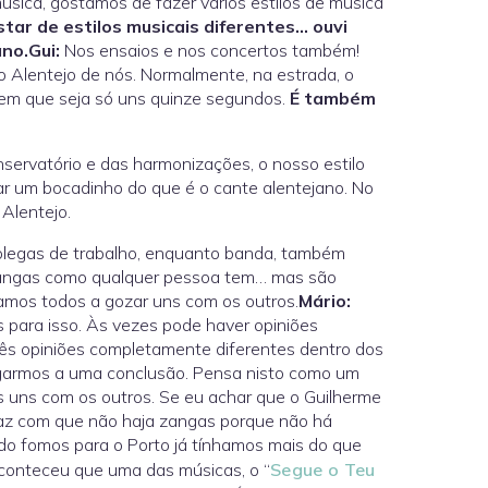
sica, gostamos de fazer vários estilos de música
star de estilos musicais diferentes… ouvi
ano.
Gui:
Nos ensaios e nos concertos também!
 Alentejo de nós. Normalmente, na estrada, o
nem que seja só uns quinze segundos.
É também
servatório e das harmonizações, o nosso estilo
car um bocadinho do que é o cante alentejano. No
Alentejo.
legas de trabalho, enquanto banda, também
angas como qualquer pessoa tem… mas são
amos todos a gozar uns com os outros.
Mário:
 para isso. Às vezes pode haver opiniões
ês opiniões completamente diferentes dentro dos
garmos a uma conclusão. Pensa nisto como um
 uns com os outros. Se eu achar que o Guilherme
 faz com que não haja zangas porque não há
o fomos para o Porto já tínhamos mais do que
Aconteceu que uma das músicas, o “
Segue o Teu