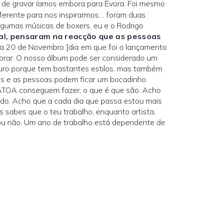
sse de gravar íamos embora para Évora. Foi mesmo
iferente para nos inspirarmos… foram duas
lgumas músicas de boxers, eu e o Rodrigo
al, pensaram na reacção que as pessoas
ia 20 de Novembro [dia em que foi o lançamento
iorar. O nosso álbum pode ser considerado um
uro porque tem bastantes estilos, mas também
es e as pessoas podem ficar um bocadinho
 ÁTOA conseguem fazer, o que é que são. Acho
ndo. Acho que a cada dia que passa estou mais
 sabes que o teu trabalho, enquanto artista,
ou não. Um ano de trabalho está dependente de