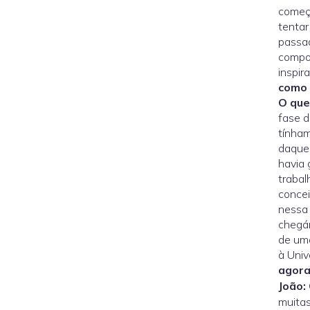
começ
tentar
passad
compor
inspir
como 
O que
fase d
tínham
daquel
havia 
trabal
concei
nessa 
chegá
de uma
à Univ
agora
João:
muitas