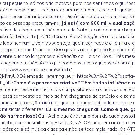
 ou pequeno, só nos dão motivos para nos sentirmos orgulhos
tão a conseguir — conquistar um lugar na música portuguesa. A
uem ouvir sem ir à procura; a “Distância” cada vez tem mais vis
nto as pessoas procuram-na.
Já está com 900 mil visualiza
ctiva de chegar ao milhão antes do Natal [acabaram por cheg
ista foi feita a 18]. A “Distância” é o 2.º
single
de uma banda qu
 lado nenhum… vem do Alentejo, quem conhece é a família e o
 se apontar que tínhamos 600 gostos na página do Facebook, 
almente quando lançamos o
videoclip
do “Falar a Dois”. Três mes
 chegar ao milhão. Acho que podemos ficar orgulhosos com o 
.https://www.youtube.com/watch?
QMVryU3Q&embeds_referring_euri=https%3A%2F%2Fasofia
_title
Como é o processo criativo? Têm todos influência 
ivamente, neste momento, os compositores mais activos sou e
 está composta do início ao fim chegamos ao estúdio e dizem
mos na produção inicial, enquanto banda, e aí cada um mete 
 musicais diferentes.
Eu ia mesmo chegar aí! Como é que, g
tão harmonioso?
Gui:
Acho que é retirar o bom de cada gosto i
acaba por transmitir às pessoas. Os ÁTOA não têm um estilo vi
 clássica é só música clássica e não se toca mais nada. Os ÁT