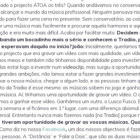
ado o projecto ÁTOA os três? Quando andávamos no conservat
 alcançar o mundo da música profissional. Ninguém pensava n
o para fazer uma cena no presente. Sem conservatório, as cois
 uma música mais facilmente e procurar aquela harmonia e aquela
ação e era muito mais difícil. Acaba por facilitar muito.
Decidem 
banda um bocadinho mais a sério e conhecem o Tradiio, 
 esperavam daquilo no início?
João:
Inicialmente, queríamos
o projecto que era gravar um vídeo com mais qualidade, um víde
os meios e também não tínhamos disponibilidade para investir
as estar logo a investir num
videoclip,
mas surgiu a oportunid
grandes ambições, não íamos estar a fazer grandes investiment
har a nossa música, chegar a algum lado, e as pessoas tinham 
to da Tradiio é esse mesmo: as músicas sobem no jogo e ganha
música. Aí, tínhamos uma oportunidade de gravar um vídeo. O 
mos a ganhar esse vídeo. Ganhámos um outro, o Lusco Fusco.
 semana e aí ficámos em 1.º lugar, com uma diferença abismal
ersal. Entretanto nunca mais fizemos nada [na Tradiio] porque n
 tiveram oportunidade de gravar as vossas músicas. Qua
Como diz no nosso
Facebook
,
um dos nossos objectivos é faze
 pessoas. A “Distância” e “Falar a Dois”, que são as duas músi