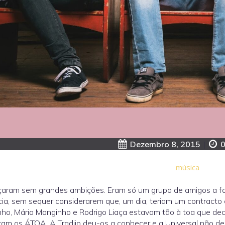
Dezembro 8, 2015
|
0
música
aram sem grandes ambições. Eram só um grupo de amigos a faz
ia, sem sequer considerarem que, um dia, teriam um contracto 
inho, Mário Monginho e Rodrigo Liaça estavam tão à toa que de
am os ÁTOA. A Tradiio deu-os a conhecer e a Universal não de