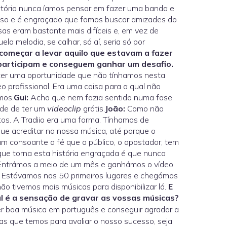
ório nunca íamos pensar em fazer uma banda e
isso e é engraçado que fomos buscar amizades do
as eram bastante mais difíceis e, em vez de
 melodia, se calhar, só aí, seria só por
começar a levar aquilo que estavam a fazer
participam e conseguem ganhar um desafio.
 ter uma oportunidade que não tínhamos nesta
o profissional. Era uma coisa para a qual não
mos.
Gui:
Acho que nem fazia sentido numa fase
ade de ter um
videoclip
grátis.
João:
Como não
os. A Tradiio era uma forma. Tínhamos de
que acreditar na nossa música, até porque o
m consoante a fé que o público, o apostador, tem
que torna esta história engraçada é que nunca
 Entrámos a meio de um mês e ganhámos o vídeo
. Estávamos nos 50 primeiros lugares e chegámos
ão tivemos mais músicas para disponibilizar lá.
E
l é a sensação de gravar as vossas músicas?
r boa música em português e conseguir agradar a
cas que temos para avaliar o nosso sucesso, seja