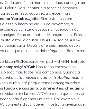
os. Cada uma à sua maneira, as duas conseguiram
 “Falar a Dois” continua a tocar, as pessoas
ualizações, está cada vez a crescer mais,
ções no Youtube…
João:
Sim, estamos com
ar a esse número no dia 30 de Novembro, a
e começa com zero gostos no Facebook, não
s amigos. Acho que antes de lançarmos o “Falar a
é muito, estou a abusar. Os ÁTOA são os ÁTOA
es depois sai a “Distância” e seis meses depois
percurso que os nossos dois
singles
estão a fazer
world.com%2F&source_ve_path=MjM4NTE&featu
na composição?
Gui:
Nós todos escrevemos.
u e o João mas todos nós compomos. Quando a
os
tenho esta música e vamos trabalhar nela
e
o seu cunho, até porque temos
backgrounds
e
ostando de coisas tão diferentes, chegam a
ndividual e incluir nos ÁTOA e é isso que o nosso
ncado, não é apenas um estilo. Por exemplo, a
OA, com este disco, querem mostrar a diversidade