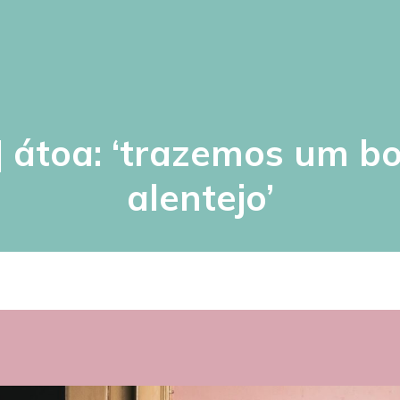
 | átoa: ‘trazemos um b
alentejo’