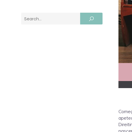
Começ
apetec
Direit
nascer