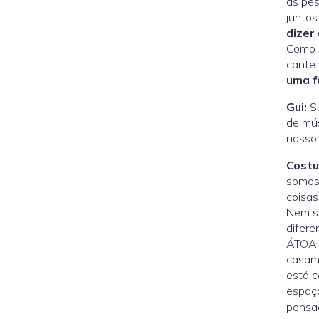
às pes
juntos
dizer
Como c
cante 
uma f
Gui:
Si
de mús
nosso 
Cost
somos
coisas
Nem sã
difere
ÁTOA 
casame
está c
espaço
pensad