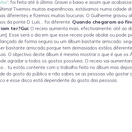
nho
“, foi feita até à última. Gravei o baixo e assim que acaba
última! Tivemos muitas experiências, estávamos numa cidade d
s diferentes e fizemos muitas loucuras. O Guilherme gravou a
os da ponte D. Luís… foi diferente.
Quando chegaram ao fin
iam ter?
Gui:
O receio aumenta mais, efectivamente, até ao d
um]. Esse será o dia em que esse receio pode abalar ou pode p
lançado de forma segura ou um álbum bastante arriscado: seg
er bastante arriscado porque tem demasiados estilos diferent
as. O objectivo deste álbum é mesmo mostrar o que é que os
de agradar a todos os gostos possíveis. O receio vai aumenta
o… tu estás contente com o trabalho feito no álbum mas depois
e do gosto do público e não sabes se as pessoas vão gostar 
co e esse disco está dependente do gosto das pessoas.