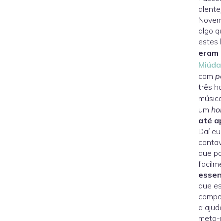
alente
Novemb
algo q
estes 
eram 
Miúda
com
p
três h
músic
um
ho
até a
Daí eu
contav
que po
facilm
essen
que es
compos
a ajud
meto-m