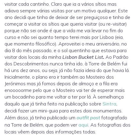
visitar cada cantinho. Claro que ia a vários sítios mas
adiava sempre várias visitas por um motivo qualquer. Este
ano decidi que tinha de deixar de ser preguiçosa e tinha de
começar a visitar os sítios que queria visitar (ou re-visitar)
porque não sei onde é que a vida me vai levar no fim do
curso e não sei quanto tempo terei mais por Lisboa (eia,
que momento filosófico). Aproveitei o meu aniversário, no
dia 8 do mês passado, e o sol quentinho que estava para
visitar dois locais da minha
Lisbon Bucket List
.
Ao Padrão
dos Descobrimentos nunca tinha ido, à Torre de Belém fui
há uns dez anos, ou seja, já não fazia ideia do que havia lá.
Inicialmente, o plano era ir também ao Mosteiro dos
Jerónimos mas já fomos depois de almoço e a fila era
enooooorme pelo que o Mosteiro vai ter de esperar mais
um bocadinho para me voltar a ter por lá. À semelhança
daquilo que já tinha feito na publicação sobre
Sintra
,
decidi fazer um mini-guia para estes dois monumentos.
Além disso, já tinha publicado um
outfit post
fotografado
na Torre de Belém, que podem ver
aqui
. As fotografias dos
locais vêem depois das informações todas.