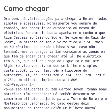
Como chegar
Ora bem, há várias opções para chegar a Belém, todas
simples e acessíveis. Normalmente vou sempre de
comboio, mas podem ir de autocarro ou mesmo de
eléctrico. De comboio basta apanharem o comboio que
liga Cascais ao Cais do Sodré. Se vierem do Cais do
Sodré, um bilhete de ida e volta fica a 2,5€ (mais
os 50 cêntimos do cartão Lisboa Viva, caso não
tenham), mas os preços variam consoante as zonas em
que têm de andar para chegar até lá. De eléctrico
tem o 15, que sai da Praça da Figueira e vai até
Algés (e vice-versa), em que um bilhete simples
custa 2,85€. E, por fim, têm a hipótese do
autocarro. Aí, da Carris têm o 714, 727, 728, 729 e
o 751. Um bilhete simples custa 1,80€.
<h2>Preços</h2>
<p>Se são estudantes ou têm Cartão Jovem, tenho boas
notícias: têm descontos! Há também desconto se
comprarem bilhete conjunto para a Torre de Belém e o
Mosteiro dos Jerónimos. No caso destes dois
monumentos: na Torre de Belém um bilhete normal