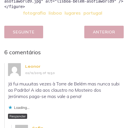
asofiaworld9.jpg" alt="lisboa-belem-asofiaworld9" />
fotografia
lisboa
lugares
portugal
SEGUINTE
ANTERIOR
6 comentários
Leonor
02/12/2015 at 19:50
Já fui muuuitas vezes à Torre de Belém mas nunca subi
ao Padrão! A ida aos claustro no Mosteiro dos
Jerónimos paga-se mas vale a pena!
Loading...
Responder