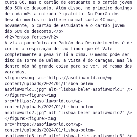
custa 6€, mas o cartão de estudante e o cartão jovem
dão 50% de desconto. Além disso, no primeiro domingo
de cada mês a entrada é gratuita. No Padrão dos
Descobrimentos um bilhete normal custa 4€ mas,
novamente, o cartão de estudante e o cartão jovem
dão 50% de desconto.</p>
<h2>Pontos fortes</h2>
A vista panorâmica do Padrão dos Descobrimentos é de
cortar a respiração de tão linda que é! Vale
completamente a pena ir lá a cima. O mesmo pode ser
dito da Torre de Belém: a vista é do caraças, mas lá
dentro não há grande coisa para se ver, só mesmo das
varandas.
<figure><img src="https://asofiaworld.com/wp-
content/uploads/2024/01/lisboa-belem-
asofiaworld1.jpg" alt="lisboa-belem-asofiaworld1" />
</figure><figure><img
src="https://asofiaworld.com/wp-
content/uploads/2024/01/lisboa-belem-
asofiaworld2.jpg" alt="lisboa-belem-asofiaworld2" />
</figure><figure><img
src="https://asofiaworld.com/wp-
content/uploads/2024/01/lisboa-belem-
asofiaworld3.jpg" alt="lisboa-belem-asofiaworld3" />