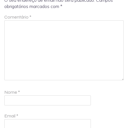
O seu endereço de email não será publicado.
Campos
obrigatórios marcados com
*
Comentário
*
Nome
*
Email
*