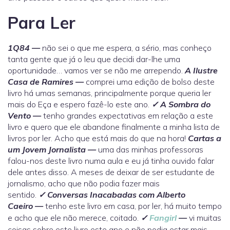
Para Ler
1Q84 —
não sei o que me espera, a sério, mas conheço
tanta gente que já o leu que decidi dar-lhe uma
oportunidade… vamos ver se não me arrependo.
A Ilustre
Casa de Ramires —
comprei uma edição de bolso deste
livro há umas semanas, principalmente porque queria ler
mais do Eça e espero fazê-lo este ano.
✓
A Sombra do
Vento —
tenho grandes expectativas em relação a este
livro e quero que ele abandone finalmente a minha lista de
livros por ler. Acho que está mais do que na hora!
Cartas a
um Jovem Jornalista —
uma das minhas professoras
falou-nos deste livro numa aula e eu já tinha ouvido falar
dele antes disso. A meses de deixar de ser estudante de
jornalismo, acho que não podia fazer mais
sentido.
✓
Conversas Inacabadas com Alberto
Caeiro —
tenho este livro em casa, por ler, há muito tempo
e acho que ele não merece, coitado.
✓
Fangirl
—
vi muitas
coisas sobre este livro este ano e não podia estar mais