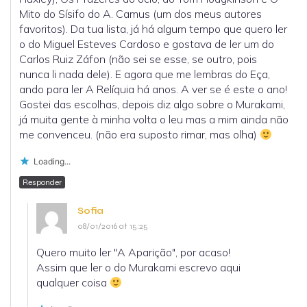
Mito do Sísifo do A. Camus (um dos meus autores
favoritos). Da tua lista, já há algum tempo que quero ler
o do Miguel Esteves Cardoso e gostava de ler um do
Carlos Ruiz Záfon (não sei se esse, se outro, pois
nunca li nada dele). E agora que me lembras do Eça,
ando para ler A Relíquia há anos. A ver se é este o ano!
Gostei das escolhas, depois diz algo sobre o Murakami,
já muita gente à minha volta o leu mas a mim ainda não
me convenceu. (não era suposto rimar, mas olha)
Loading...
Responder
Sofia
08/01/2016 at 15:25
Quero muito ler "A Aparição", por acaso!
Assim que ler o do Murakami escrevo aqui
qualquer coisa