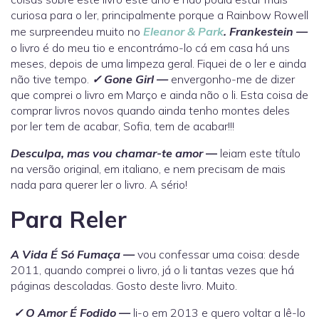
curiosa para o ler, principalmente porque a Rainbow Rowell
me surpreendeu muito no
Eleanor & Park
.
Frankestein —
o livro é do meu tio e encontrámo-lo cá em casa há uns
meses, depois de uma limpeza geral. Fiquei de o ler e ainda
não tive tempo.
✓
Gone Girl —
envergonho-me de dizer
que comprei o livro em Março e ainda não o li. Esta coisa de
comprar livros novos quando ainda tenho montes deles
por ler tem de acabar, Sofia, tem de acabar!!!
Desculpa, mas vou chamar-te amor
—
leiam este título
na versão original, em italiano, e nem precisam de mais
nada para querer ler o livro. A sério!
Para Reler
A Vida É Só Fumaça —
vou confessar uma coisa: desde
2011, quando comprei o livro, já o li tantas vezes que há
páginas descoladas. Gosto deste livro. Muito.
✓
O Amor É Fodido —
li-o em 2013 e quero voltar a lê-lo