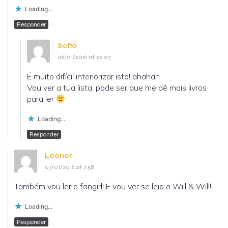
Loading...
Responder
Sofia
06/01/2016 at 22:07
É muito difícil interiorizar isto! ahahah
Vou ver a tua lista, pode ser que me dê mais livros
para ler
Loading...
Responder
Leonor
07/01/2016 at 7:58
Também vou ler o fangirl! E vou ver se leio o Will & Will!
Loading...
Responder