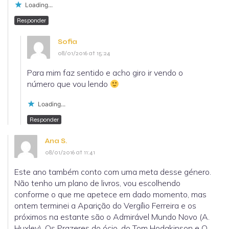
Loading...
Responder
Sofia
08/01/2016 at 15:24
Para mim faz sentido e acho giro ir vendo o
número que vou lendo
Loading...
Responder
Ana S.
08/01/2016 at 11:41
Este ano também conto com uma meta desse género.
Não tenho um plano de livros, vou escolhendo
conforme o que me apetece em dado momento, mas
ontem terminei a Aparição do Vergílio Ferreira e os
próximos na estante são o Admirável Mundo Novo (A.
Huxley), Os Prazeres do ócio, do Tom Hodgkinson e O