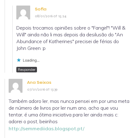
Sofia
08/01/2016 at 15:24
Depois trocamos opiniões sobre o "Fangirl"! "Will &
Will" ainda não li mas depois da desilusão do "An
Abundance of Katherines" precisei de férias do
John Green :p
Loading...
Responder
Ana Seixas
07/01/2016 at 13:39
Também adoro ler, mas nunca pensei em por uma meta
de número de livros por ler num ano, acho que vou
tentar, é uma ótima iniciativa para ler ainda mais c:
adorei o post, beiinhos
http://semmediidas.blogspot.pt/