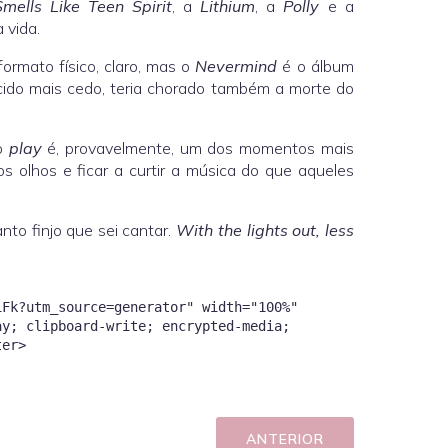
Smells Like Teen Spirit
, a
Lithium
, a
Polly
e a
 vida.
ormato físico, claro, mas o
Nevermind
é o álbum
cido mais cedo, teria chorado também a morte do
no
play
é, provavelmente, um dos momentos mais
 olhos e ficar a curtir a música do que aqueles
nto finjo que sei cantar.
With the lights out, less
1Fk?utm_source=generator" width="100%"
ay; clipboard-write; encrypted-media;
ANTERIOR