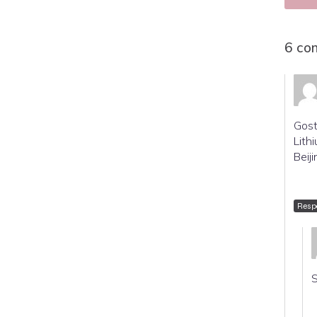
6 co
Gost
Lith
Beij
Resp
S