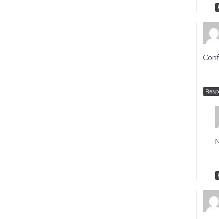
Conf
Resp
N