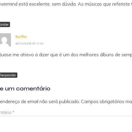
vermind está excelente, sem dúvida. As músicas que referiste
onder
Sofia
16/01/2016 at 11:10
uase me atrevo a dizer que é um dos melhores álbuns de semp
Responder
e um comentário
endereço de email não será publicado.
Campos obrigatórios m
tário
*