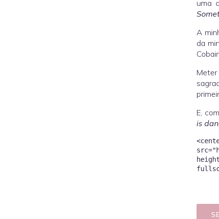
uma d
Somet
A minh
da min
Cobain
Meter
sagrad
primei
E, com
is da
<cent
src="
heigh
S