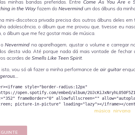
as minhas bandas preferidas. Entre
Come As You Are
e
hing in the Way
fazem do
Nevermind
um dos álbuns da minha
a mini-discoteca privada precisa dos outros álbuns deles em f
ha adolescência, o álbum que me provou que, tivesse eu nas
, o álbum que me fez gostar mais de música.
 o
Nevermind
na aparelhagem, ajustar o volume e carregar 
os desta vida. Até porque nada dá mais vontade de fechar os
ros acordes de
Smells Like Teen Spirit
.
 isto, vou só ali fazer a minha performance de
air guitar
enqua
ngerous…
er><iframe style="border-radius:12px"
https://open.spotify.com/embed/album/2UJcKiJxNryhL050F5Z
t="352" frameBorder="0" allowfullscreen="" allow="autopl
música
nirvana
EGUINTE