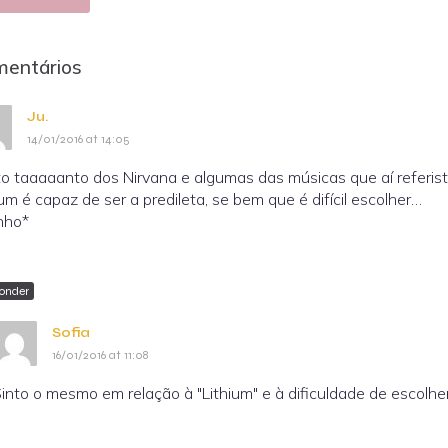
mentários
Ju.
14/01/2016 at 14:05
o taaaaanto dos Nirvana e algumas das músicas que aí referist
ium é capaz de ser a predileta, se bem que é difícil escolher…
inho*
onder
Sofia
16/01/2016 at 11:08
into o mesmo em relação à "Lithium" e à dificuldade de escolh