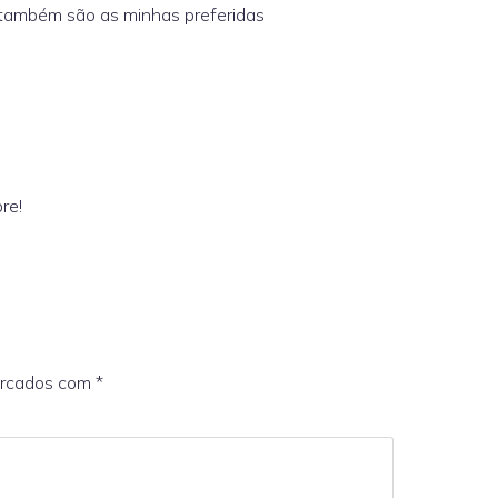
 também são as minhas preferidas
re!
arcados com
*