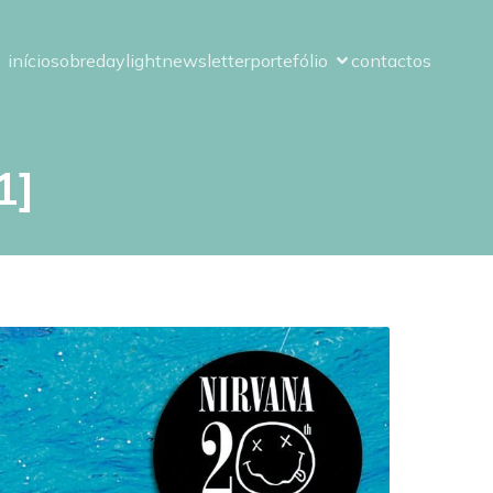
início
sobre
daylight
newsletter
portefólio
contactos
1]