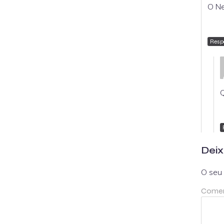
O Ne
Resp
Q
Deix
O seu 
Comen