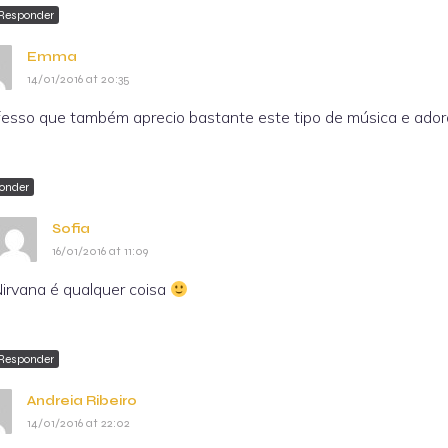
Responder
Emma
14/01/2016 at 20:35
esso que também aprecio bastante este tipo de música e ador
onder
Sofia
16/01/2016 at 11:09
irvana é qualquer coisa
Responder
Andreia Ribeiro
14/01/2016 at 22:02