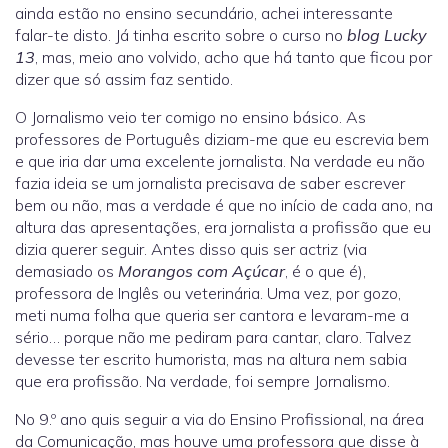
ainda estão no ensino secundário, achei interessante
falar-te disto. Já tinha escrito sobre o curso no
blog Lucky
13
, mas, meio ano volvido, acho que há tanto que ficou por
dizer que só assim faz sentido.
O Jornalismo veio ter comigo no ensino básico. As
professores de Português diziam-me que eu escrevia bem
e que iria dar uma excelente jornalista. Na verdade eu não
fazia ideia se um jornalista precisava de saber escrever
bem ou não, mas a verdade é que no início de cada ano, na
altura das apresentações, era jornalista a profissão que eu
dizia querer seguir. Antes disso quis ser actriz (via
demasiado os
Morangos com Açúcar
, é o que é),
professora de Inglês ou veterinária. Uma vez, por gozo,
meti numa folha que queria ser cantora e levaram-me a
sério… porque não me pediram para cantar, claro. Talvez
devesse ter escrito humorista, mas na altura nem sabia
que era profissão. Na verdade, foi sempre Jornalismo.
No 9.º ano quis seguir a via do Ensino Profissional, na área
da Comunicação, mas houve uma professora que disse à