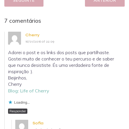
SEGUINTE
ANTERIOR
7 comentários
Cherry
16/01/2016 at 22:09
Adorei o post e os links dos posts que partilhaste.
Gostei muito de conhecer o teu percurso e de saber
que nunca desististe. És uma verdadeira fonte de
inspiração :).
Beijinhos,
Cherry
Blog: Life of Cherry
Loading...
Responder
Sofia