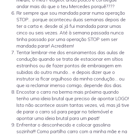
andar mais do que o teu Mercedes porquê????
Rir sempre que sou mandada parar numa operação
STOP… porque aconteceu duas semanas depois de
ter a carta e, desde aí, já fui mandada parar umas
cinco ou seis vezes. Até à semana passada nunca
tinha passado por uma operação STOP sem ser
mandada parar! Acreditem!
Tentar lembrar-me dos ensinamentos das aulas de
condução quando se trata de estacionar em sítios
estranhos ou de fazer pontos de embraiagem em
subidas do outro mundo… e depois dizer que o
instrutor ia ficar orgulhoso da minha condução… ou
que ia reclamar imenso comigo, depende dos dias.
Encostar o carro na berma mais próxima quando
tenho uma ideia brutal que preciso de apontar LOGO!
Isto não acontece assim tantas vezes, vá, mas já tive
de parar o carro só para pegar no telemóvel e
apontar uma ideia brutal para um
post!
Enfrentar o desconhecido e colocar gasolina
sozinha!!! Como partilho carro com a minha mãe e na