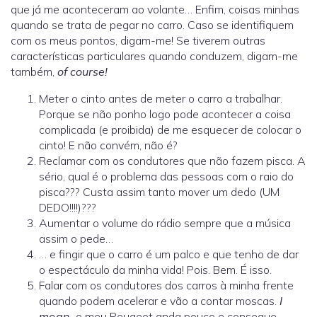
que já me aconteceram ao volante… Enfim, coisas minhas
quando se trata de pegar no carro. Caso se identifiquem
com os meus pontos, digam-me! Se tiverem outras
características particulares quando conduzem, digam-me
também,
of course!
Meter o cinto antes de meter o carro a trabalhar.
Porque se não ponho logo pode acontecer a coisa
complicada (e proibida) de me esquecer de colocar o
cinto! E não convém, não é?
Reclamar com os condutores que não fazem pisca. A
sério, qual é o problema das pessoas com o raio do
pisca??? Custa assim tanto mover um dedo (UM
DEDO!!!!)???
Aumentar o volume do rádio sempre que a música
assim o pede…
… e fingir que o carro é um palco e que tenho de dar
o espectáculo da minha vida! Pois. Bem. É isso.
Falar com os condutores dos carros à minha frente
quando podem acelerar e vão a contar moscas.
I
mean,
o meu Peugeot anda pouco e consegue