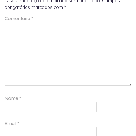
O seu endereço de email não será publicado.
Campos
obrigatórios marcados com
*
Comentário
*
Nome
*
Email
*