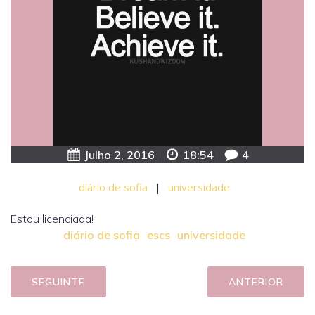
Julho 2, 2016
|
18:54
|
4
diário de sofia
|
universidade
Estou licenciada!
diário de sofia
escs
universidade
SEGUINTE
ANTERIOR