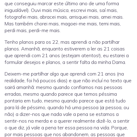
que conseguiu marcar este último ano de uma forma
inigualável). Ouvi mais música, escrevi mais, saí mais,
fotografei mais, abracei mais, arrisquei mais, amei mais.
Mas também chorei mais, magoei-me mais, temi mais,
perdi mais, perdi-me mais.
Tenho planos para os 22, mas aprendi a não partilhar
planos. Amanhã, enquanto estiverem a ler as 21 coisas
que aprendi com 21 anos (estejam atentos!), eu estarei a
formular desejos e planos, a sentir falta da minha Dama.
Deixem-me partilhar algo que aprendi com 21 anos (na
realidade, foi há poucos dias) e que não incluí no texto que
sairá amanhã: mesmo quando confiamos nas pessoas
erradas, mesmo quando parece que temos péssima
pontaria em tudo, mesmo quando parece que está tudo
para lá de péssimo, quando há uma pessoa (
a
pessoa, ou
não) a dizer-nos que nada vale a pena se estamos a
sentir-nos na merda e a querer realmente dizê-lo, a sentir
o que diz, já vale a pena ter essa pessoa na vida. Porque,
por mais pessoas que nos abandonem, as pessoas que