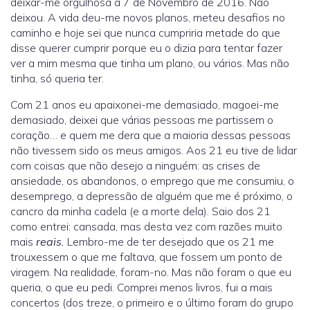
deixar-me orgulhosa a 7 de Novembro de 2016. Não
deixou. A vida deu-me novos planos, meteu desafios no
caminho e hoje sei que nunca cumpriria metade do que
disse querer cumprir porque eu o dizia para tentar fazer
ver a mim mesma que tinha um plano, ou vários. Mas não
tinha, só queria ter.
Com 21 anos eu apaixonei-me demasiado, magoei-me
demasiado, deixei que várias pessoas me partissem o
coração… e quem me dera que a maioria dessas pessoas
não tivessem sido os meus amigos. Aos 21 eu tive de lidar
com coisas que não desejo a ninguém: as crises de
ansiedade, os abandonos, o emprego que me consumiu, o
desemprego, a depressão de alguém que me é próximo, o
cancro da minha cadela (e a morte dela). Saio dos 21
como entrei: cansada, mas desta vez com razões muito
mais
reais.
Lembro-me de ter desejado que os 21 me
trouxessem o que me faltava, que fossem um ponto de
viragem. Na realidade, foram-no. Mas não foram o que eu
queria, o que eu pedi. Comprei menos livros, fui a mais
concertos (dos treze, o primeiro e o último foram do grupo