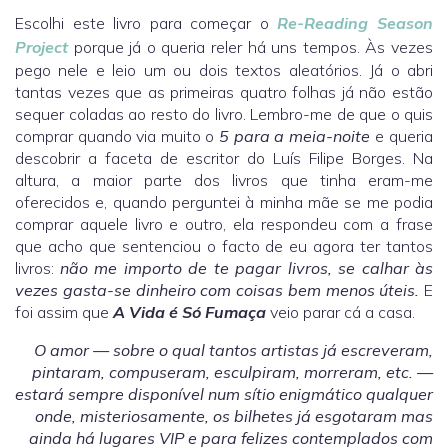
Escolhi este livro para começar o
Re-Reading Season
Project
porque já o queria reler há uns tempos. Às vezes
pego nele e leio um ou dois textos aleatórios. Já o abri
tantas vezes que as primeiras quatro folhas já não estão
sequer coladas ao resto do livro. Lembro-me de que o quis
comprar quando via muito o
5 para a meia-noite
e queria
descobrir a faceta de escritor do Luís Filipe Borges. Na
altura, a maior parte dos livros que tinha eram-me
oferecidos e, quando perguntei à minha mãe se me podia
comprar aquele livro e outro, ela respondeu com a frase
que acho que sentenciou o facto de eu agora ter tantos
livros:
não me importo de te pagar livros, se calhar às
vezes gasta-se dinheiro com coisas bem menos úteis.
E
foi assim que
A Vida é Só Fumaça
veio parar cá a casa.
O amor — sobre o qual tantos artistas já escreveram,
pintaram, compuseram, esculpiram, morreram, etc. —
estará sempre disponível num sítio enigmático qualquer
onde, misteriosamente, os bilhetes já esgotaram mas
ainda há lugares VIP e para felizes contemplados com