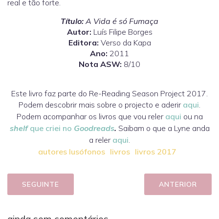
real e tão forte.
Título:
A Vida é só Fumaça
Autor:
Luís Filipe Borges
Editora:
Verso da Kapa
Ano:
2011
Nota ASW:
8/10
Este livro faz parte do Re-Reading Season Project 2017.
Podem descobrir mais sobre o projecto e aderir
aqui
.
Podem acompanhar os livros que vou reler
aqui
ou na
shelf
que criei no
Goodreads
.
Saibam o que a Lyne anda
a reler
aqui
.
autores lusófonos
livros
livros 2017
SEGUINTE
ANTERIOR
ainda sem comentários