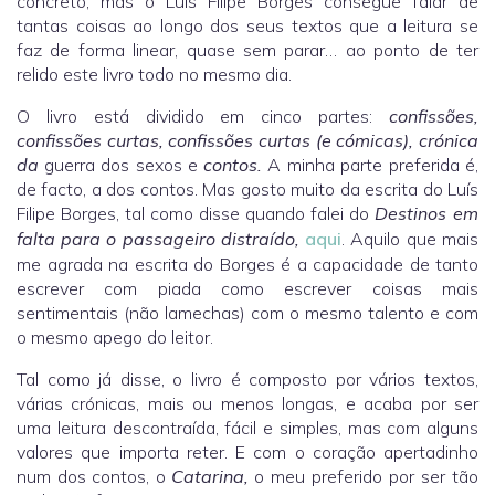
concreto, mas o Luís Filipe Borges consegue falar de
tantas coisas ao longo dos seus textos que a leitura se
faz de forma linear, quase sem parar… ao ponto de ter
relido este livro todo no mesmo dia.
O livro está dividido em cinco partes:
confissões,
confissões curtas, confissões curtas (e cómicas), crónica
da
guerra dos sexos e
contos.
A minha parte preferida é,
de facto, a dos contos. Mas gosto muito da escrita do Luís
Filipe Borges, tal como disse quando falei do
Destinos em
falta para o passageiro distraído,
aqui
. Aquilo que mais
me agrada na escrita do Borges é a capacidade de tanto
escrever com piada como escrever coisas mais
sentimentais (não lamechas) com o mesmo talento e com
o mesmo apego do leitor.
Tal como já disse, o livro é composto por vários textos,
várias crónicas, mais ou menos longas, e acaba por ser
uma leitura descontraída, fácil e simples, mas com alguns
valores que importa reter. E com o coração apertadinho
num dos contos, o
Catarina,
o meu preferido por ser tão