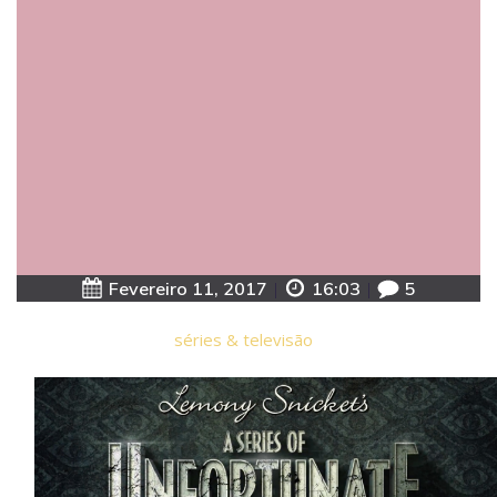
Fevereiro 11, 2017
|
16:03
|
5
séries & televisão