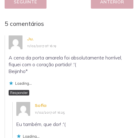
SEGUINTE
ANTERIOR
5 comentários
Ju.
11/02/2017 at 16:19
A cena da porta amarela foi absolutamente horrível,
fiquei com o coração partido! :'(
Beijinho*
Loading...
Responder
Sofia
11/02/2017 at 16:25
Eu também, que dor! :'(
Loading...