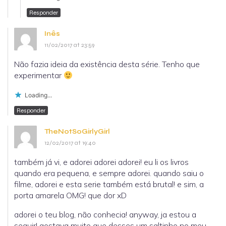
Responder
Inês
11/02/2017 at 23:59
Não fazia ideia da existência desta série. Tenho que
experimentar
Loading...
Responder
TheNotSoGirlyGirl
12/02/2017 at 19:40
também já vi, e adorei adorei adorei! eu li os livros
quando era pequena, e sempre adorei. quando saiu o
filme, adorei e esta serie também está brutal! e sim, a
porta amarela OMG! que dor xD
adorei o teu blog, não conhecia! anyway, ja estou a
seguir! gostava muito que desses um saltinho no meu