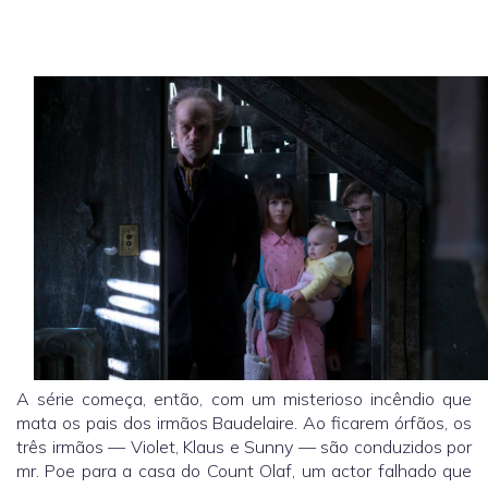
A série começa, então, com um misterioso incêndio que
mata os pais dos irmãos Baudelaire. Ao ficarem órfãos, os
três irmãos — Violet, Klaus e Sunny — são conduzidos por
mr. Poe para a casa do Count Olaf, um actor falhado que