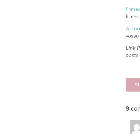
Filme
filmes
Actua
vossa 
Link P
posts
S
9 co