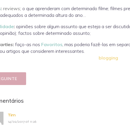
s
:
reviews;
o que aprenderam com determinado filme; filmes pre
 adequados a determinada altura do ano…
lidade
:
opiniões sobre algum assunto que esteja a ser discuti
opinião); factos sobre determinado assunto;
arties
:
faço-as nos
Favoritos
, mas poderia fazê-las em separ
ou artigos que considerem interessantes.
blogging
EGUINTE
mentários
Tim
14/02/2017 at 11:26