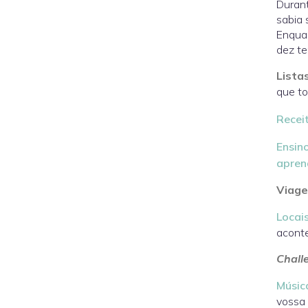
Durant
sabia 
Enquan
dez t
Lista
que to
Recei
Ensin
apre
Viage
Locai
aconte
Chall
Músic
vossa 