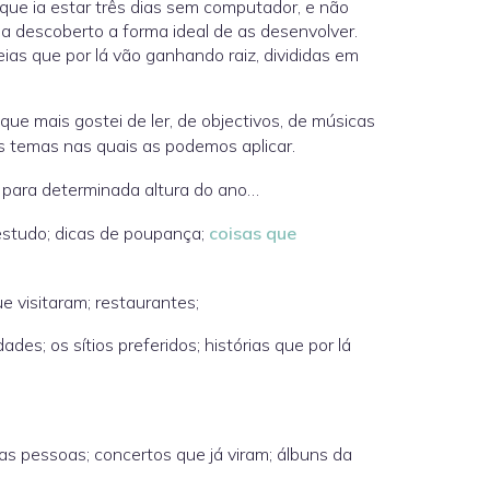
que ia estar três dias sem computador, e não
ha descoberto a forma ideal de as desenvolver.
eias que por lá vão ganhando raiz, divididas em
o que mais gostei de ler, de objectivos, de músicas
os temas nas quais as podemos aplicar.
e, para determinada altura do ano…
 estudo; dicas de poupança;
coisas que
e visitaram; restaurantes;
des; os sítios preferidos; histórias que por lá
ras pessoas; concertos que já viram; álbuns da