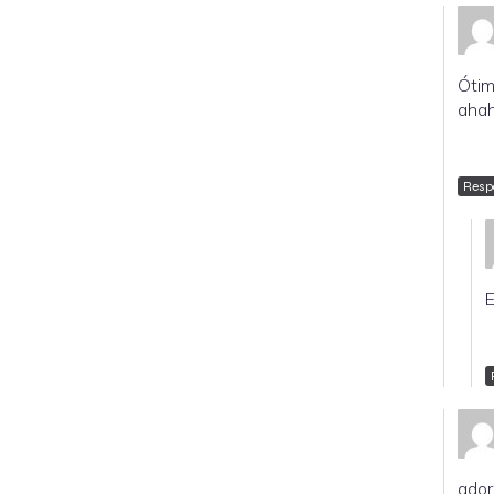
Ótim
aha
Resp
E
ador