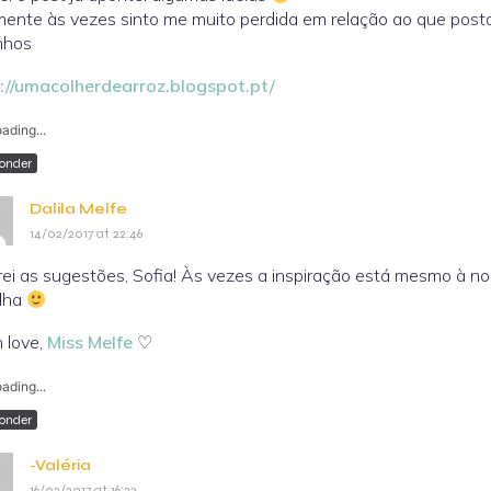
mente às vezes sinto me muito perdida em relação ao que post
inhos
://umacolherdearroz.blogspot.pt/
ading...
onder
Dalila Melfe
14/02/2017 at 22:46
ei as sugestões, Sofia! Às vezes a inspiração está mesmo à no
ilha
 love,
Miss Melfe
♡
ading...
onder
-Valéria
16/02/2017 at 16:23