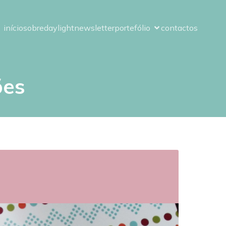
início
sobre
daylight
newsletter
portefólio
contactos
ões