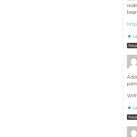
real
beij
http
Lo
Resp
Ador
part
With
Lo
Resp