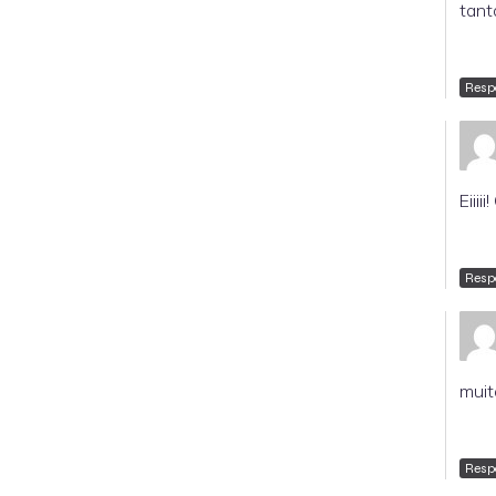
tant
Resp
Eiii
Resp
muito
Resp