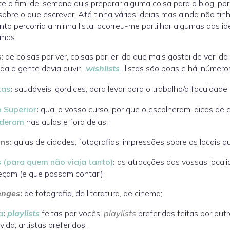
e o fim-de-semana quis preparar alguma coisa para o blog, por
sobre o que escrever. Até tinha várias ideias mas ainda não tin
to percorria a minha lista, ocorreu-me partilhar algumas das id
emas.
s
: de coisas por ver, coisas por ler, do que mais gostei de ver, d
da a gente devia ouvir.,
wishlists
.. listas são boas e há inúmer
tas
:
saudáveis, gordices, para levar para o trabalho/a faculdad
o Superior
:
qual o vosso curso; por que o escolheram; dicas de
nderam
nas aulas e fora delas;
ns:
guias de cidades; fotografias; impressões sobre os locais qu
s (para quem não viaja tanto)
:
as atracções das vossas localida
çam (e que possam contar!);
enges
:
de fotografia, de literatura, de cinema;
a
:
playlists
feitas por vocês;
playlists
preferidas feitas por out
vida; artistas preferidos…