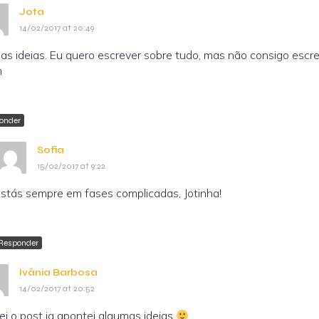
Jota
14/02/2017 at 20:49
as ideias. Eu quero escrever sobre tudo, mas não consigo esc
h
onder
Sofia
15/02/2017 at 9:22
stás sempre em fases complicadas, Jotinha!
Responder
Ivânia Barbosa
14/02/2017 at 20:52
ei o post ja apontei algumas ideias