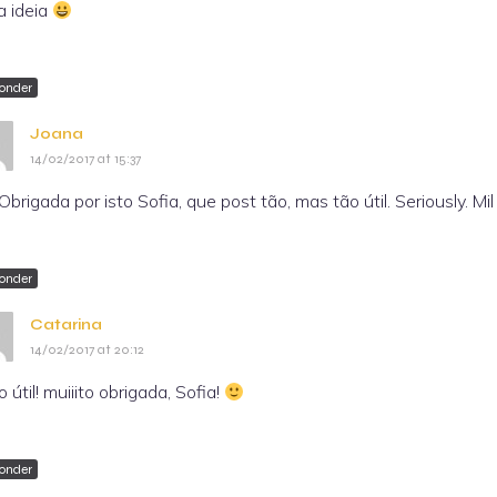
a ideia
onder
Joana
14/02/2017 at 15:37
ii! Obrigada por isto Sofia, que post tão, mas tão útil. Seriously. 
onder
Catarina
14/02/2017 at 20:12
 útil! muiiito obrigada, Sofia!
onder