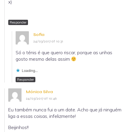
x)
Responder
Sofia
24/03/2017 at 10:31
Só o ténis é que quero riscar, porque as unhas
gosto mesmo delas assim
Loading...
Responder
Mónica Silva
24/03/2017 at 10:46
Eu também nunca fui a um date. Acho que já ninguém
liga a essas coisas, infelizmente!
Beijinhos!!