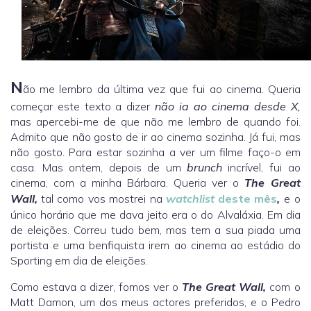
N
ão me lembro da última vez que fui ao cinema. Queria
começar este texto a dizer
não ia ao cinema desde X,
mas apercebi-me de que não me lembro de quando foi.
Admito que não gosto de ir ao cinema sozinha. Já fui, mas
não gosto. Para estar sozinha a ver um filme faço-o em
casa. Mas ontem, depois de um
brunch
incrível, fui ao
cinema, com a minha Bárbara. Queria ver o
The Great
Wall,
tal como vos mostrei na
watchlist
deste mês
,
e o
único horário que me dava jeito era o do Alvaláxia. Em dia
de eleições. Correu tudo bem, mas tem a sua piada uma
portista e uma benfiquista irem ao cinema ao estádio do
Sporting em dia de eleições.
Como estava a dizer, fomos ver o
The Great Wall,
com o
Matt Damon, um dos meus actores preferidos, e o Pedro