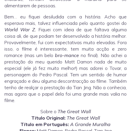
alimentarem de pessoas.
Bem… eu fiquei desiludida com a história. Acho que
esperava mais, talvez influenciada pelo quanto gostei do
World War Z.
Fiquei com ideia de que faltava alguma
coisa ali, de que podiam ter desenvolvido a história melhor.
Provavelmente, fui com expectativas muito elevadas. Fora
isso, o filme é interessante, tem muita acção e zero
romance (mas um belo
bro-mance
no final). Não achei a
prestação do meu querido Matt Damon nada de muito
especial (ele já fez muito melhor!) mas adorei o Tovar, a
personagem do Pedro Pascal. Tem um sentido de humor
engraçado e deu alguma descontracção ao filme. Também
tenho de realçar a prestação da Tian Jing. Não a conhecia,
mas agora que o papel dela foi uma grande mais valia no
filme.
Sobre o
The Great Wall
Título Original:
The Great Wall
Título em Português:
A Grande Muralha
Elenco:
Matt Damon, Pedro Pascal, Tian Jing