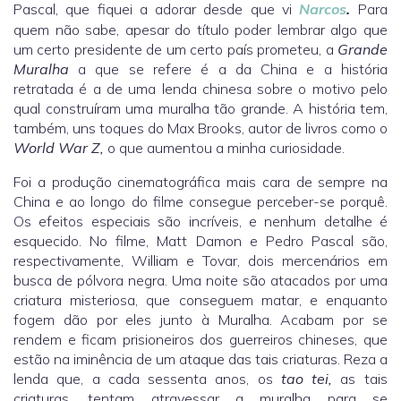
Pascal, que fiquei a adorar desde que vi
Narcos
.
Para
quem não sabe, apesar do título poder lembrar algo que
um certo presidente de um certo país prometeu, a
Grande
Muralha
a que se refere é a da China e a história
retratada é a de uma lenda chinesa sobre o motivo pelo
qual construíram uma muralha tão grande. A história tem,
também, uns toques do Max Brooks, autor de livros como o
World War Z,
o que aumentou a minha curiosidade.
Foi a produção cinematográfica mais cara de sempre na
China e ao longo do filme consegue perceber-se porquê.
Os efeitos especiais são incríveis, e nenhum detalhe é
esquecido. No filme, Matt Damon e Pedro Pascal são,
respectivamente, William e Tovar, dois mercenários em
busca de pólvora negra. Uma noite são atacados por uma
criatura misteriosa, que conseguem matar, e enquanto
fogem dão por eles junto à Muralha. Acabam por se
rendem e ficam prisioneiros dos guerreiros chineses, que
estão na iminência de um ataque das tais criaturas. Reza a
lenda que, a cada sessenta anos, os
tao tei,
as tais
criaturas, tentam atravessar a muralha para se