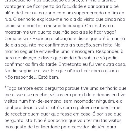
vantagem de ficar perto da faculdade e dar para ir a pé,
além de ficar numa zona com um supermercado no fim da
rua. O senhorio explicou-me no dia da visita que ainda não
sabia se o quarto ia mesmo ficar vago. Ora, estava a
mostrar-me um quarto que não sabia se ia ficar vago?
Como assim? Explicou a situação e disse que até à manhã
do dia seguinte me confirmava a situação, sem falta. Na
manhã seguinte enviei-lhe uma mensagem. Respondeu à
hora de almoço e disse que ainda não sabia e só podia
confirmar ao fim da tarde. Entretanto eu fui ver outra casa.
No dia seguinte disse-lhe que não ia ficar com o quarto.
Não respondeu. Está bem.
*Faço sempre esta pergunta porque tive uma senhoria que
me disse que receber visitas era permitido e depois eu tive
visitas num fim-de-semana, sem incomodar ninguém, e a
senhora decidiu voltar atrás com a palavra e impedir-me
de receber quem quer que fosse em casa. É por isso que
pergunto isto. Não é por achar que vou ter muitas visitas
mas gosto de ter liberdade para convidar alguém para