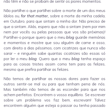
não têm e não se proíbam de sentir os piores momentos.
Não partilhei o que partilhei sobre a morte de um dos meus
ídolos ou,
for that matter,
sobre a morte da minha cadela,
em Outubro, para que sintam a minha dor. Não preciso de
que a sintam. Aliás, espero que não a sintam (nem por mim
nem por vocês ou pelas pessoas que vos são próximas)!
Partilhei-o porque quero que o meu
blog
guarde memórias
e momentos e mostre que sou alguém de carne e osso,
com direito a dias péssimos, com cicatrizes que nunca vão
sarar – e ninguém sabe quantas cicatrizes são essas só
por ler o meu
blog
. Quero que o meu
blog
tenha espaço
para as coisas tristes assim como tem para as felizes,
mesmo que prefira partilhar as felizes.
Não temos de partilhar as nossas dores para fazer os
outros sentir-se mal ou para que tenham pena de nós.
Mas também não temos de as esconder para que nos
achem perfeitos. Encontrem o vosso equilíbrio. Se escrever
sobre um problema vos faz bem, escrevam! Talvez
encontrem alguém que esteja a passar ou tenha passado