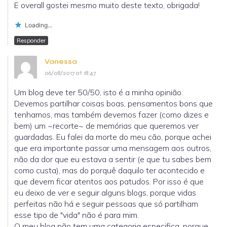
E overall gostei mesmo muito deste texto, obrigada!
Loading...
Responder
Vanessa
06/08/2017 at 18:47
Um blog deve ter 50/50, isto é a minha opinião.
Devemos partilhar coisas boas, pensamentos bons que
tenhamos, mas também devemos fazer (como dizes e
bem) um ~recorte~ de memórias que queremos ver
guardadas. Eu falei da morte do meu cão, porque achei
que era importante passar uma mensagem aos outros,
não da dor que eu estava a sentir (e que tu sabes bem
como custa), mas do porquê daquilo ter acontecido e
que devem ficar atentos aos patudos. Por isso é que
eu deixo de ver e seguir alguns blogs, porque vidas
perfeitas não há e seguir pessoas que só partilham
esse tipo de "vida" não é para mim.
O meu blog não tem uma categoria especifica, porque