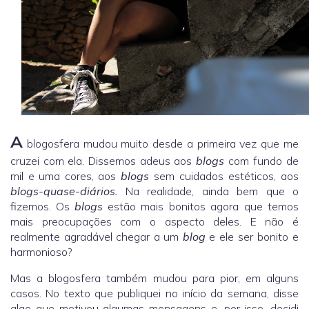
A
blogosfera mudou muito desde a primeira vez que me
cruzei com ela. Dissemos adeus aos
blogs
com fundo de
mil e uma cores, aos
blogs
sem cuidados estéticos, aos
blogs-quase-diários.
Na realidade, ainda bem que o
fizemos. Os
blogs
estão mais bonitos agora que temos
mais preocupações com o aspecto deles. E não é
realmente agradável chegar a um
blog
e ele ser bonito e
harmonioso?
Mas a blogosfera também mudou para pior, em alguns
casos. No texto que publiquei no início da semana, disse
algo que motivou algumas mensagens e, por isso, decidi