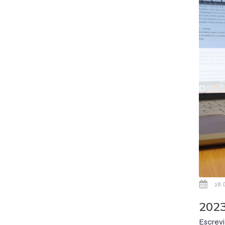
28
2023
Escrev