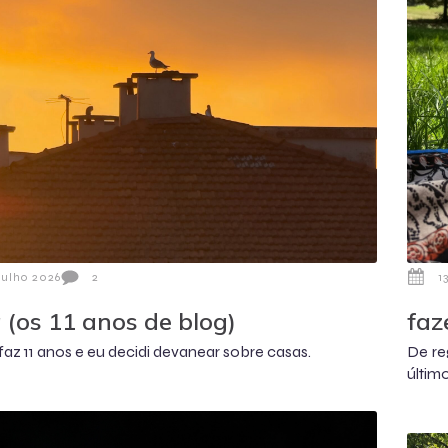
Julho 2026
2
1
 (os 11 anos de blog)
faz
faz 11 anos e eu decidi devanear sobre casas.
De re
últim