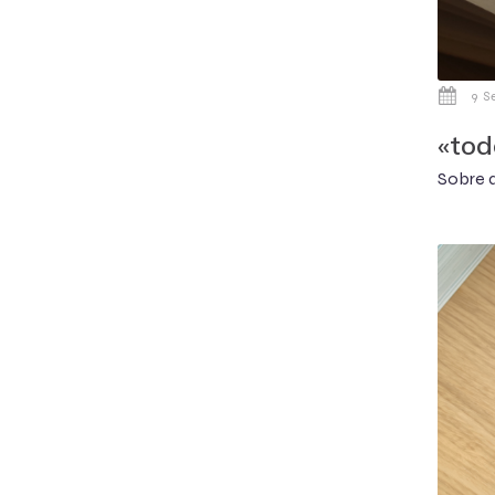
9 S
«tod
Sobre a