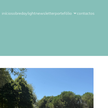
início
sobre
daylight
newsletter
portefólio
contactos