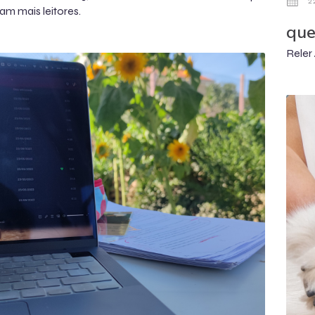
2
am mais leitores.
que
Reler