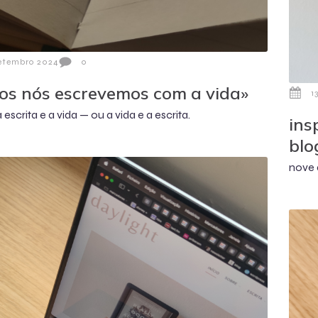
etembro 2024
0
os nós escrevemos com a vida»
1
 escrita e a vida — ou a vida e a escrita.
ins
blo
nove 