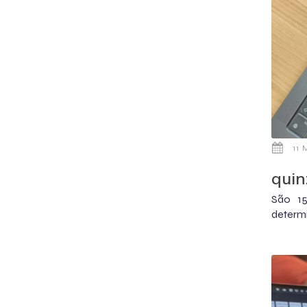
11 
quin
São 1
determi