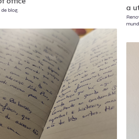
f office
a u
 de blog.
Reno
munda