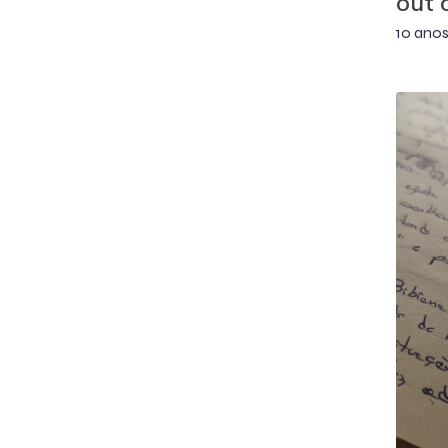
out o
10 anos