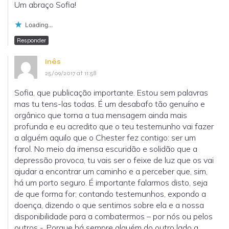
Um abraço Sofia!
Loading...
Responder
Inês
25/09/2017 at 11:58
Sofia, que publicação importante. Estou sem palavras
mas tu tens-las todas. É um desabafo tão genuíno e
orgânico que torna a tua mensagem ainda mais
profunda e eu acredito que o teu testemunho vai fazer
a alguém aquilo que o Chester fez contigo: ser um
farol. No meio da imensa escuridão e solidão que a
depressão provoca, tu vais ser o feixe de luz que os vai
ajudar a encontrar um caminho e a perceber que, sim,
há um porto seguro. É importante falarmos disto, seja
de que forma for; contando testemunhos, expondo a
doença, dizendo o que sentimos sobre ela e a nossa
disponibilidade para a combatermos – por nós ou pelos
outros -. Porque há sempre alguém do outro lado a