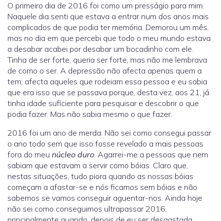
O primeiro dia de 2016 foi como um presságio para mim.
Naquele dia senti que estava a entrar num dos anos mais
complicados de que podia ter memória. Demorou um mês,
mas no dia em que percebi que todo o meu mundo estava
a desabar acabei por desabar um bocadinho com ele.
Tinha de ser forte, queria ser forte, mas não me lembrava
de como o ser. A depressão não afecta apenas quem a
tem; afecta aqueles que rodeiam essa pessoa e eu sabia
que era isso que se passava porque, desta vez, aos 21, já
tinha idade suficiente para pesquisar e descobrir o que
podia fazer. Mas não sabia mesmo o que fazer.
2016 foi um ano de merda. Não sei como consegui passar
o ano todo sem que isso fosse revelado a mais pessoas
fora do meu
núcleo duro
. Agarrei-me a pessoas que nem
sabiam que estavam a servir como bóias. Claro que,
nestas situações, tudo piora quando as nossas bóias
começam a afastar-se e nós ficamos sem bóias e não
sabemos se vamos conseguir aguentar-nos. Ainda hoje
não sei como conseguimos ultrapassar 2016,
principalmente quando, depois de eu ser desgastada