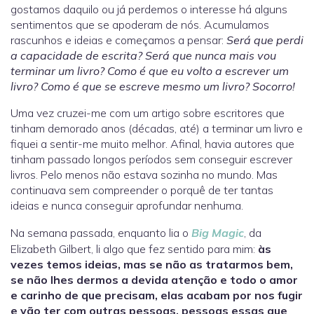
gostamos daquilo ou já perdemos o interesse há alguns
sentimentos que se apoderam de nós. Acumulamos
rascunhos e ideias e começamos a pensar:
Será que perdi
a capacidade de escrita? Será que nunca mais vou
terminar um livro? Como é que eu volto a escrever um
livro? Como é que se escreve mesmo um livro? Socorro!
Uma vez cruzei-me com um artigo sobre escritores que
tinham demorado anos (décadas, até) a terminar um livro e
fiquei a sentir-me muito melhor. Afinal, havia autores que
tinham passado longos períodos sem conseguir escrever
livros. Pelo menos não estava sozinha no mundo. Mas
continuava sem compreender o porquê de ter tantas
ideias e nunca conseguir aprofundar nenhuma.
Na semana passada, enquanto lia o
Big Magic
, da
Elizabeth Gilbert, li algo que fez sentido para mim:
às
vezes temos ideias, mas se não as tratarmos bem,
se não lhes dermos a devida atenção e todo o amor
e carinho de que precisam, elas acabam por nos fugir
e vão ter com outras pessoas, pessoas essas que