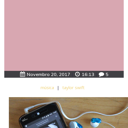
Novembro 20, 2017
|
16:13
|
5
música
|
taylor swift