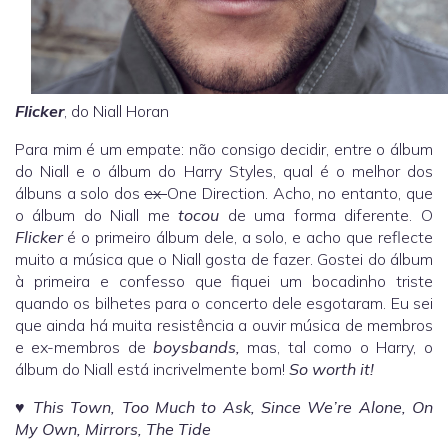
Flicker
, do Niall Horan
Para mim é um empate: não consigo decidir, entre o álbum
do Niall e o álbum do Harry Styles, qual é o melhor dos
álbuns a solo dos
ex-
One Direction. Acho, no entanto, que
o álbum do Niall me
tocou
de uma forma diferente. O
Flicker
é o primeiro álbum dele, a solo, e acho que reflecte
muito a música que o Niall gosta de fazer. Gostei do álbum
à primeira e confesso que fiquei um bocadinho triste
quando os bilhetes para o concerto dele esgotaram. Eu sei
que ainda há muita resistência a ouvir música de membros
e ex-membros de
boysbands,
mas, tal como o Harry, o
álbum do Niall está incrivelmente bom!
So worth it!
♥
This Town, Too Much to Ask, Since We’re Alone, On
My Own, Mirrors, The Tide