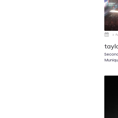
2 A
tayl
Second
Muniqu