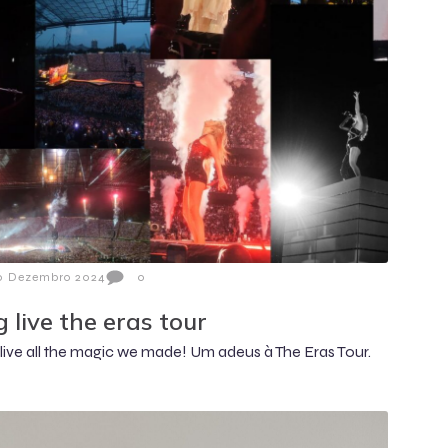
0 Dezembro 2024
0
g live the eras tour
live all the magic we made! Um adeus à The Eras Tour.