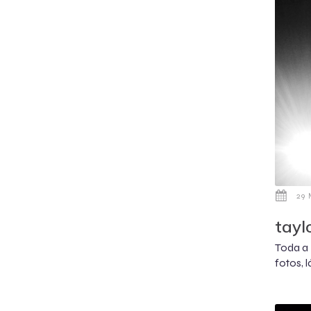
29 
tayl
Toda a 
fotos, 