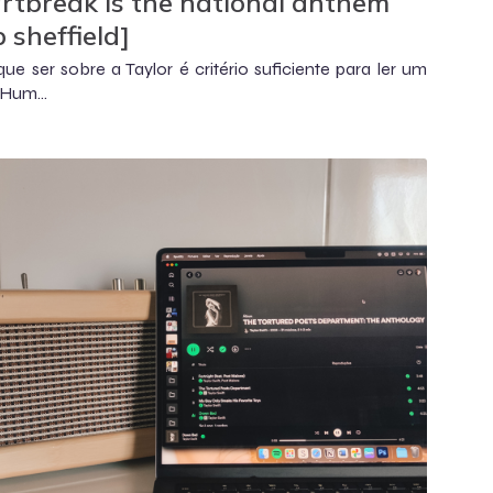
rtbreak is the national anthem
b sheffield]
que ser sobre a Taylor é critério suficiente para ler um
 Hum...