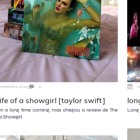
 Dezembro 2025
0
1
life of a showgirl [taylor swift]
lon
een a long time coming, mas chegou a review de The
Long 
 a Showgirl.