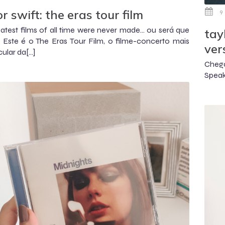
or swift: the eras tour film
9
atest films of all time were never made… ou será que
tay
 Este é o The Eras Tour Film, o filme-concerto mais
ver
ular da[…]
Chegá
Speak