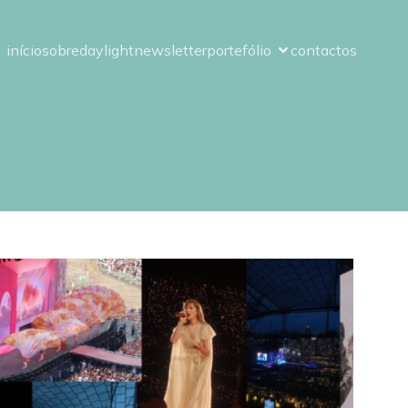
início
sobre
daylight
newsletter
portefólio
contactos