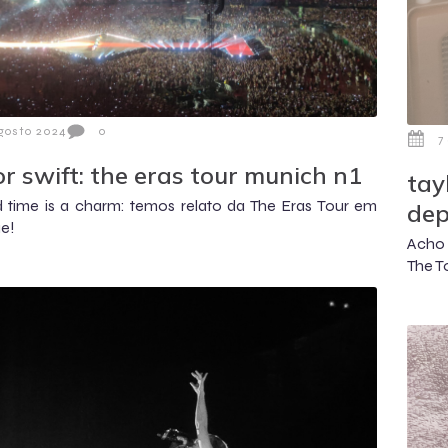
gosto 2024
0
7
or swift: the eras tour munich n1
tay
 time is a charm: temos relato da The Eras Tour em
de
e!
Acho 
The T