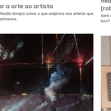
hea
ar a arte ao artista
[ro
lexão (longa) sobre o que exigimos aos artistas que
Será 
anhamos.
livro?