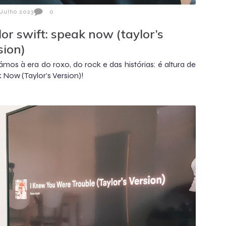
 Julho 2023
0
lor swift: speak now (taylor’s
sion)
mos à era do roxo, do rock e das histórias: é altura de
 Now (Taylor's Version)!