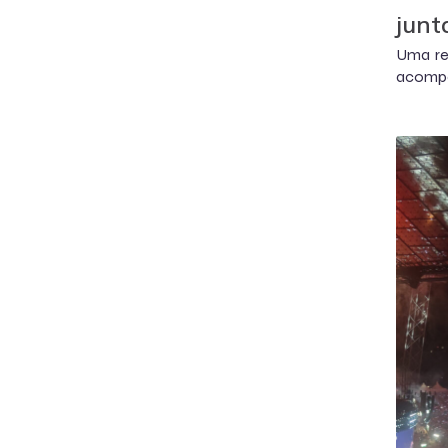
junt
Uma ref
acomp