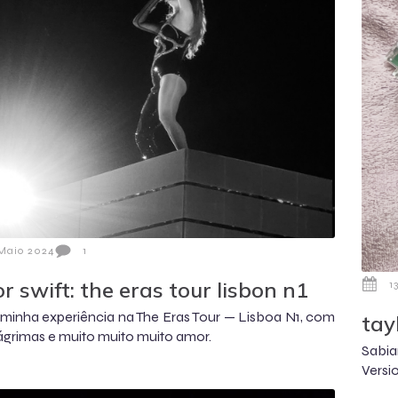
Maio 2024
1
or swift: the eras tour lisbon n1
1
minha experiência na The Eras Tour — Lisboa N1, com
tay
lágrimas e muito muito muito amor.
Sabia
Versi