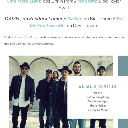
One More Light
,
dos Linkin Park //
reputation
,
da Taylor
Swift
DAMN., do Kendrick Lamar //
Flicker
,
do Niall Horan //
Tell
Me You Love Me
,
da Demi Lovato
Dados do
last.fm
. O last.fm baseia-se no número de
scrobbles
de cada álbum, mesmo
que não o tenhamos ouvido completo.