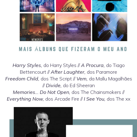
Harry Styles,
do Harry Styles //
A Procura,
do Tiago
Bettencourt //
After Laughter,
dos Paramore
Freedom Child,
dos The Script //
Vem,
da Mallu Magalhães
//
Divide,
do Ed Sheeran
Memories… Do Not Open,
dos The Chainsmokers //
Everything Now,
dos Arcade Fire //
I See You,
dos The xx