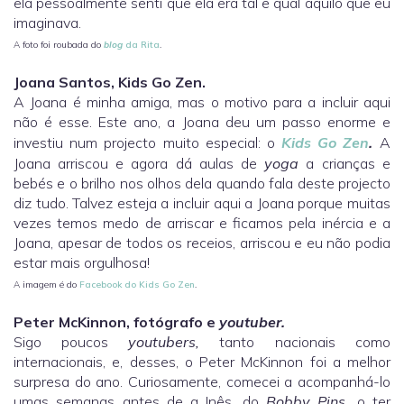
ela pessoalmente senti que ela era tal e qual aquilo que eu
imaginava.
A foto foi roubada do
blog
da Rita
.
Joana Santos, Kids Go Zen.
A Joana é minha amiga, mas o motivo para a incluir aqui
não é esse. Este ano, a Joana deu um passo enorme e
investiu num projecto muito especial: o
Kids Go Zen
.
A
Joana arriscou e agora dá aulas de
yoga
a crianças e
bebés e o brilho nos olhos dela quando fala deste projecto
diz tudo. Talvez esteja a incluir aqui a Joana porque muitas
vezes temos medo de arriscar e ficamos pela inércia e a
Joana, apesar de todos os receios, arriscou e eu não podia
estar mais orgulhosa!
A imagem é do
Facebook do Kids Go Zen
.
Peter McKinnon, fotógrafo e
youtuber.
Sigo poucos
youtubers,
tanto nacionais como
internacionais, e, desses, o Peter McKinnon foi a melhor
surpresa do ano. Curiosamente, comecei a acompanhá-lo
umas semanas antes de a Inês, do
Bobby Pins,
o ter