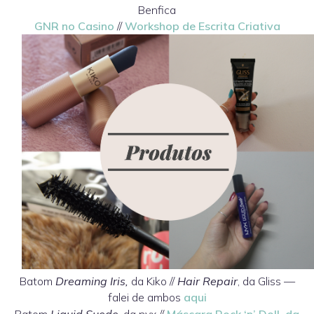
Benfica
GNR no Casino
//
Workshop de Escrita Criativa
Batom
Dreaming Iris,
da Kiko //
Hair Repair
, da Gliss
—
falei de ambos
aqui
Batom
Liquid Suede
, da nyx //
Máscara Rock ‘n’ Doll, da