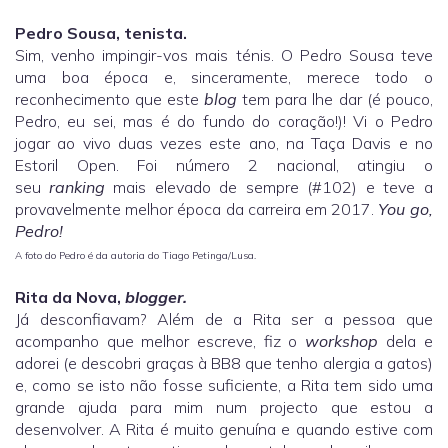
Pedro Sousa, tenista.
Sim, venho impingir-vos mais ténis. O Pedro Sousa teve
uma boa época e, sinceramente, merece todo o
reconhecimento que este
blog
tem para lhe dar (é pouco,
Pedro, eu sei, mas é do fundo do coração!)! Vi o Pedro
jogar ao vivo duas vezes este ano, na Taça Davis e no
Estoril Open. Foi número 2 nacional, atingiu o
seu
ranking
mais elevado de sempre (#102) e teve a
provavelmente melhor época da carreira em 2017.
You go,
Pedro!
A foto do Pedro é da autoria do Tiago Petinga/Lusa.
Rita da Nova,
blogger.
Já desconfiavam? Além de a Rita ser a pessoa que
acompanho que melhor escreve, fiz o
workshop
dela e
adorei (e descobri graças à BB8 que tenho alergia a gatos)
e, como se isto não fosse suficiente, a Rita tem sido uma
grande ajuda para mim num projecto que estou a
desenvolver. A Rita é muito genuína e quando estive com