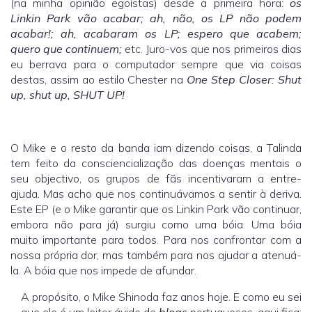
(na minha opinião egoístas) desde a primeira hora:
os
Linkin Park vão acabar; ah, não, os LP não podem
acabar!; ah, acabaram os LP; espero que acabem;
quero que continuem;
etc. Juro-vos que nos primeiros dias
eu berrava para o computador sempre que via coisas
destas, assim ao estilo Chester na
One Step Closer: Shut
up, shut up, SHUT UP!
O Mike e o resto da banda iam dizendo coisas, a Talinda
tem feito da consciencialização das doenças mentais o
seu objectivo, os grupos de fãs incentivaram a entre-
ajuda. Mas acho que nos continuávamos a sentir à deriva.
Este EP (e o Mike garantir que os Linkin Park vão continuar,
embora não para já) surgiu como uma bóia. Uma bóia
muito importante para todos. Para nos confrontar com a
nossa própria dor, mas também para nos ajudar a atenuá-
la. A bóia que nos impede de afundar.
A propósito, o Mike Shinoda faz anos hoje. E como eu sei
que ele é um leitor ávido de
blogs
portugueses, aqui fica: