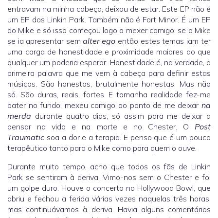
entravam na minha cabeça, deixou de estar. Este EP não é
um EP dos Linkin Park. Também não é Fort Minor. É um EP
do Mike e só isso começou logo a mexer comigo: se o Mike
se ia apresentar sem
alter ego
então estes temas iam ter
uma carga de honestidade e proximidade maiores do que
qualquer um poderia esperar. Honestidade é, na verdade, a
primeira palavra que me vem à cabeça para definir estas
músicas. São honestas, brutalmente honestas. Mas não
só. São duras, reais, fortes. E tamanha realidade fez-me
bater no fundo, mexeu comigo ao ponto de me deixar
na
merda
durante quatro dias, só assim para me deixar a
pensar na vida e na morte e no Chester. O
Post
Traumatic
soa a dor e a terapia. E penso que é um pouco
terapêutico tanto para o Mike como para quem o ouve.
Durante muito tempo, acho que todos os fãs de Linkin
Park se sentiram à deriva. Vimo-nos sem o Chester e foi
um golpe duro. Houve o concerto no Hollywood Bowl, que
abriu e fechou a ferida várias vezes naquelas três horas,
mas continuávamos à deriva. Havia alguns comentários