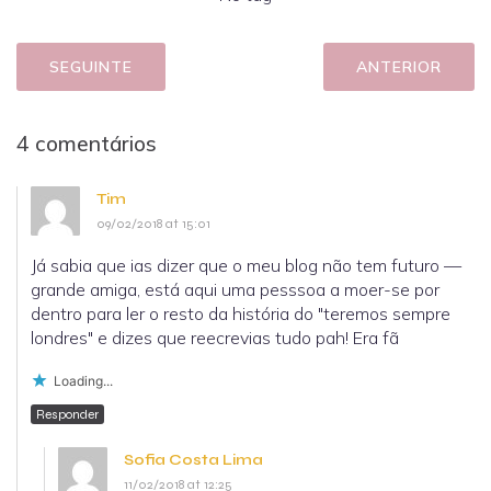
SEGUINTE
ANTERIOR
4 comentários
Tim
09/02/2018 at 15:01
Já sabia que ias dizer que o meu blog não tem futuro —
grande amiga, está aqui uma pesssoa a moer-se por
dentro para ler o resto da história do "teremos sempre
londres" e dizes que reecrevias tudo pah! Era fã
Loading...
Responder
Sofia Costa Lima
11/02/2018 at 12:25