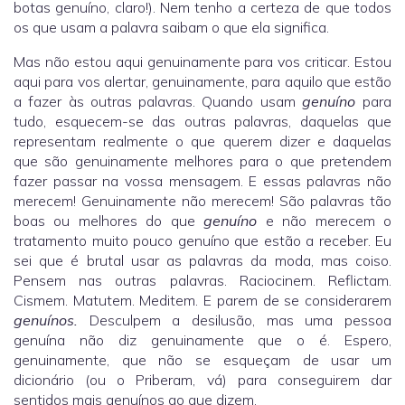
botas genuíno, claro!). Nem tenho a certeza de que todos
os que usam a palavra saibam o que ela significa.
Mas não estou aqui genuinamente para vos criticar. Estou
aqui para vos alertar, genuinamente, para aquilo que estão
a fazer às outras palavras. Quando usam
genuíno
para
tudo, esquecem-se das outras palavras, daquelas que
representam realmente o que querem dizer e daquelas
que são genuinamente melhores para o que pretendem
fazer passar na vossa mensagem. E essas palavras não
merecem! Genuinamente não merecem! São palavras tão
boas ou melhores do que
genuíno
e não merecem o
tratamento muito pouco genuíno que estão a receber. Eu
sei que é brutal usar as palavras da moda, mas coiso.
Pensem nas outras palavras. Raciocinem. Reflictam.
Cismem. Matutem. Meditem. E parem de se considerarem
genuínos.
Desculpem a desilusão, mas uma pessoa
genuína não diz genuinamente que o é. Espero,
genuinamente, que não se esqueçam de usar um
dicionário (ou o Priberam, vá) para conseguirem dar
sentidos mais genuínos ao que dizem.