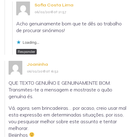
Sofia Costa Lima
06/02/2018 at 21:57
Acho genuinamente bom que te dês ao trabalho
de procurar sinónimos!
Loading...
Responder
Joaninha
06/02/2018 at 16:52
QUE TEXTO GENUÍNO E GENUINAMENTE BOM.
Transmites-te a mensagem e mostraste o quão
genuína és.
Vá, agora, sem brincadeiras… por acaso, creio usar mal
esta expressão em determinadas situações, por isso,
vou pesquisar melhor sobre este assunto e tentar
melhorar.
Beijinhos