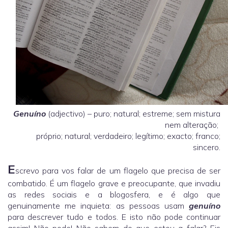
Genuíno
(adjectivo) – puro; natural; estreme; sem mistura
nem alteração;
próprio; natural; verdadeiro; legítimo; exacto; franco;
sincero.
E
screvo para vos falar de um flagelo que precisa de ser
combatido. É um flagelo grave e preocupante, que invadiu
as redes sociais e a blogosfera, e é algo que
genuinamente me inquieta: as pessoas usam
genuíno
para descrever tudo e todos. E isto não pode continuar
assim! Não pode! Não sabem do que estou a falar? Eis