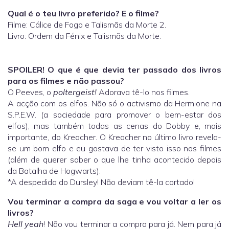
Qual é o teu livro preferido? E o filme?
Filme: Cálice de Fogo e Talismãs da Morte 2.
Livro: Ordem da Fénix e Talismãs da Morte.
SPOILER! O que é que devia ter passado dos livros
para os filmes e não passou?
O Peeves, o
poltergeist!
Adorava tê-lo nos filmes.
A acção com os elfos. Não só o activismo da Hermione na
S.P.E.W. (a sociedade para promover o bem-estar dos
elfos), mas também todas as cenas do Dobby e, mais
importante, do Kreacher. O Kreacher no último livro revela-
se um bom elfo e eu gostava de ter visto isso nos filmes
(além de querer saber o que lhe tinha acontecido depois
da Batalha de Hogwarts).
*A despedida do Dursley! Não deviam tê-la cortado!
Vou terminar a compra da saga e vou voltar a ler os
livros?
Hell yeah
! Não vou terminar a compra para já. Nem para já