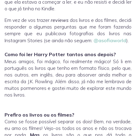
que ela estava a começar a ler, e eu não resisti e decidi ler
o que já tinha no Kindle.
Em vez de vos trazer
reviews
dos livros e dos filmes, decidi
responder a algumas perguntas que me foram fazendo
sempre que eu publicava fotografias dos livros nas
Instagram Stories (se ainda não seguem:
@asofiaworld
).
Como foi ler Harry Potter tantos anos depois?
Meus amigos, foi mágico, foi realmente mágico! Só li em
português os livros que tenho em formato físico, pelo que,
nos outros, em inglês, deu para absorver ainda melhor a
escrita da J.K. Rowling. Além disso, já não me lembrava de
muitos pormenores e gostei muito de explorar este mundo
nos livros.
Prefiro os livros ou os filmes?
Como se fosse possível separar os dois! Bem, na verdade,
eu amo os filmes! Vejo-os todos os anos e não os trocava
por nada.
Mas
os livros são o que nos dá todo o