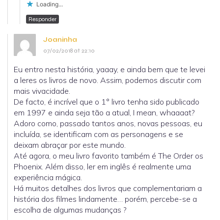
Loading...
Responder
Joaninha
07/02/2018 at 22:10
Eu entro nesta história, yaaay, e ainda bem que te levei
a leres os livros de novo. Assim, podemos discutir com
mais vivacidade.
De facto, é incrível que o 1° livro tenha sido publicado
em 1997 e ainda seja tão a atual, I mean, whaaaat?
Adoro como, passado tantos anos, novas pessoas, eu
incluída, se identificam com as personagens e se
deixam abraçar por este mundo.
Até agora, o meu livro favorito também é The Order os
Phoenix. Além disso, ler em inglês é realmente uma
experiência mágica.
Há muitos detalhes dos livros que complementariam a
história dos filmes lindamente… porém, percebe-se a
escolha de algumas mudanças ?