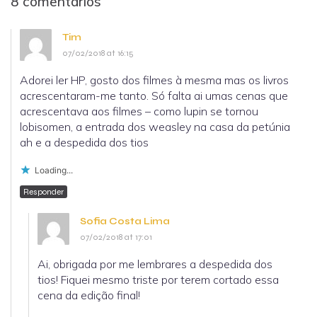
8 comentários
Tim
07/02/2018 at 16:15
Adorei ler HP, gosto dos filmes à mesma mas os livros
acrescentaram-me tanto. Só falta ai umas cenas que
acrescentava aos filmes – como lupin se tornou
lobisomen, a entrada dos weasley na casa da petúnia
ah e a despedida dos tios
Loading...
Responder
Sofia Costa Lima
07/02/2018 at 17:01
Ai, obrigada por me lembrares a despedida dos
tios! Fiquei mesmo triste por terem cortado essa
cena da edição final!