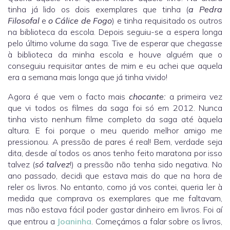
tinha já lido os dois exemplares que tinha (
a Pedra
Filosofal
e
o Cálice de Fogo
) e tinha requisitado os outros
na biblioteca da escola. Depois seguiu-se a espera longa
pelo último volume da saga. Tive de esperar que chegasse
à biblioteca da minha escola e houve alguém que o
conseguiu requisitar antes de mim e eu achei que aquela
era a semana mais longa que já tinha vivido!
Agora é que vem o facto mais
chocante:
a primeira vez
que vi todos os filmes da saga foi só em 2012. Nunca
tinha visto nenhum filme completo da saga até àquela
altura. E foi porque o meu querido melhor amigo me
pressionou. A pressão de pares é real! Bem, verdade seja
dita, desde aí todos os anos tenho feito maratona por isso
talvez (
só talvez
!) a pressão não tenha sido negativa. No
ano passado, decidi que estava mais do que na hora de
reler os livros. No entanto, como já vos contei, queria ler à
medida que comprava os exemplares que me faltavam,
mas não estava fácil poder gastar dinheiro em livros. Foi aí
que entrou a
Joaninha
. Começámos a falar sobre os livros,