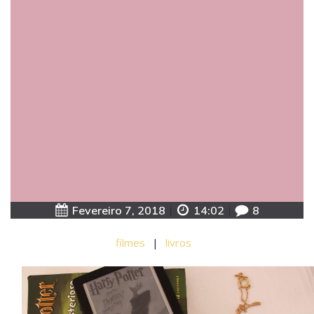
Fevereiro 7, 2018
|
14:02
|
8
filmes
|
livros