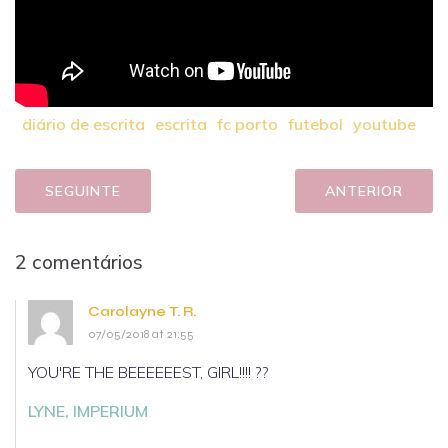
diário de escrita
escrita
fc porto
futebol
youtube
SEGUINTE
ANTERIOR
2 comentários
Carolayne T. R.
07/05/2018 at 21:55
YOU'RE THE BEEEEEEST, GIRL!!!! ??
LYNE, IMPERIUM