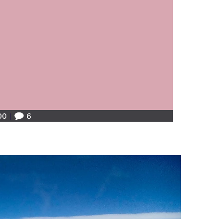
00
|
6