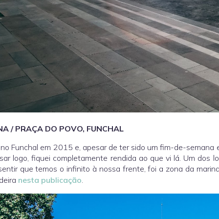
NA / PRAÇA DO POVO, FUNCHAL
 no Funchal em 2015 e, apesar de ter sido um fim-de-semana e
sar logo, fiquei completamente rendida ao que vi lá. Um dos l
sentir que temos o infinito à nossa frente, foi a zona da mari
deira
nesta publicação
.