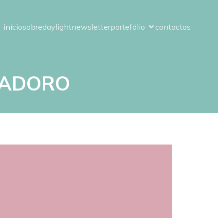
início
sobre
daylight
newsletter
portefólio
contactos
 ADORO