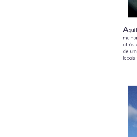
A
qui
melhor
atrás 
de um 
locais