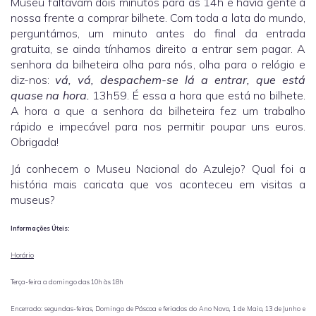
Museu faltavam dois minutos para as 14h e havia gente à
nossa frente a comprar bilhete. Com toda a lata do mundo,
perguntámos, um minuto antes do final da entrada
gratuita, se ainda tínhamos direito a entrar sem pagar. A
senhora da bilheteira olha para nós, olha para o relógio e
diz-nos:
vá, vá, despachem-se lá a entrar, que está
quase na hora.
13h59. É essa a hora que está no bilhete.
A hora a que a senhora da bilheteira fez um trabalho
rápido e impecável para nos permitir poupar uns euros.
Obrigada!
Já conhecem o Museu Nacional do Azulejo? Qual foi a
história mais caricata que vos aconteceu em visitas a
museus?
Informações Úteis:
Horário
Terça-feira a domingo das 10h às 18h
Encerrado: segundas-feiras, Domingo de Páscoa e feriados do Ano Novo, 1 de Maio, 13 de Junho e