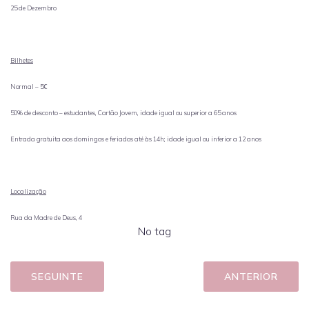
25 de Dezembro
Bilhetes
Normal – 5€
50% de desconto – estudantes, Cartão Jovem, idade igual ou superior a 65 anos
Entrada gratuita aos domingos e feriados até às 14h; idade igual ou inferior a 12 anos
Localização
Rua da Madre de Deus, 4
No tag
SEGUINTE
ANTERIOR