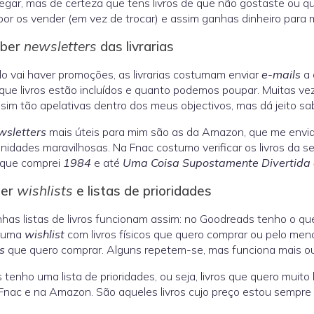
gar, mas de certeza que tens livros de que não gostaste ou que
por os vender (em vez de trocar) e assim ganhas dinheiro para m
ber
newsletters
das livrarias
 vai haver promoções, as livrarias costumam enviar
e-mails
a 
que livros estão incluídos e quanto podemos poupar. Muitas ve
sim tão apelativas dentro dos meus objectivos, mas dá jeito 
wsletters
mais úteis para mim são as da Amazon, que me envia
nidades maravilhosas. Na Fnac costumo verificar os livros da 
 que comprei
1984
e até
Uma Coisa Supostamente Divertida 
ter
wishlists
e listas de prioridades
has listas de livros funcionam assim: no Goodreads tenho o qu
 uma
wishlist
com livros físicos que quero comprar ou pelo men
s
que quero comprar. Alguns repetem-se, mas funciona mais o
 tenho uma lista de prioridades, ou seja, livros que quero muito
Fnac e na Amazon. São aqueles livros cujo preço estou sempre a