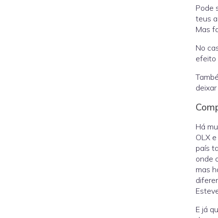
Pode 
teus a
Mas fa
No ca
efeito
També
deixar
Comp
Há mu
OLX e 
país 
onde o
mas há
difere
Esteve
E já 