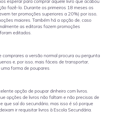
s esperar para comprar aquele livro que acabou
ão fazê-lo. Durante os primeiros 18 meses os
vem ter promoções superiores a 20%) por isso,
omoções maiores. Também há a opção de, caso
ormalmente as editoras fazem promoções
foram editados.
de comprares a versão normal procura ou pergunta
enos e, por isso, mais fáceis de transportar,
s uma forma de poupares.
lente opção de poupar dinheiro com livros.
ue opções de livros não faltam e não precisas de
de que saí do secundário, mas isso é só porque
ixam ir requisitar livros à Escola Secundária.