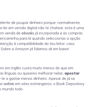
elente de poupar dinheiro porque, normalmente,
 ler em versão digital não te chatear, esta é uma
 tem venda de
ebooks
já incorporada e as compras
 reencaminha para lá quando seleccionas a opção
tenção à compatibilidade do teu leitor, caso
 Sobre a Amazon já falamos ali em baixo!
ivro em inglês custa muito menos do que em
s línguas ou quiseres melhorar nelas,
apostar
te a gastar menos dinheiro. Apesar de já se
ar
online
em sites estrangeiros: o Book Depository
 o mundo todo.