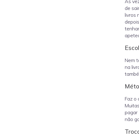
Às vez
de sai
livros
depois
tenham
apetec
Escol
Nem t
na liv
também
Mét
Faz o 
Muitas
pagar 
não go
Troca