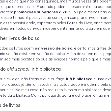
es é óbvio que não conseguimos, mas muitas vezes até podemo
r e que queremos ler. E quando podemos esperar é uma boa opç
 não têm
promoções superiores a 20%
(ou pelo menos não de
 desse tempo, é possível que consigam comprar o livro em pr
 essa possibilidade, esperarem pelas Feiras do Livro, onde n
íveis em todos os livros, independentemente da altura em que 
her livros de bolso
odos os livros saem em
versão de bolso
, é certo, mas antes 
raria se não existe em versão de bolso. Além de serem mais pequ
 são mais baratos do que as edições normais pelo que é mai
odo
old school
: ir à biblioteca
que eu digo, não faças o que eu faço.
Ir à biblioteca
é uma exce
 bibliotecas já têm um stock mais actualizado e moderno pelo q
por eles. No meu caso, não requisito livros numa biblioteca des
sto da Biblioteca Municipal aqui da zona e acho que já não me de
 de livros