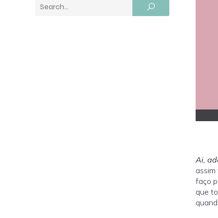
Ai, ad
assim 
faço p
que to
quando