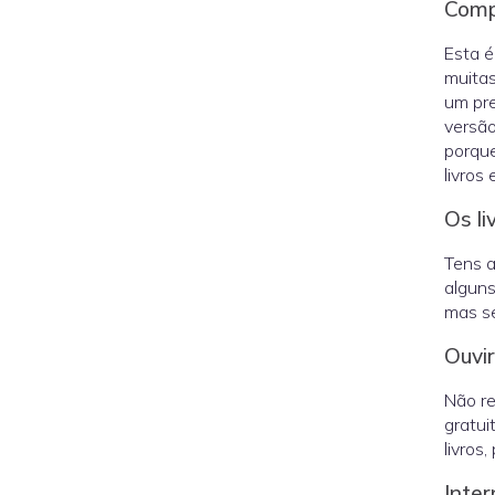
Com
Esta é
muitas
um pre
versã
porque
livros 
Os li
Tens a
alguns
mas se
Ouvir
Não re
gratui
livros
Inter