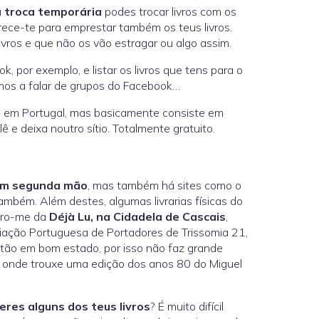
a
troca temporária
podes trocar livros com os
erece-te para emprestar também os teus livros.
vros e que não os vão estragar ou algo assim.
, por exemplo, e listar os livros que tens para o
tamos a falar de grupos do Facebook…
da em Portugal, mas basicamente consiste em
ê e deixa noutro sítio. Totalmente gratuito.
 em segunda mão
, mas também há sites como o
bém. Além destes, algumas livrarias físicas do
bro-me da
Déjà Lu, na Cidadela de Cascais
,
ciação Portuguesa de Portadores de Trissomia 21,
tão em bom estado, por isso não faz grande
e onde trouxe uma edição dos anos 80 do Miguel
eres alguns dos teus livros
? É muito difícil