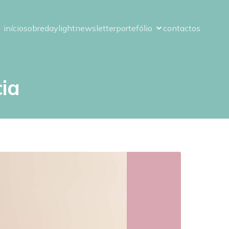
início
sobre
daylight
newsletter
portefólio
contactos
ia