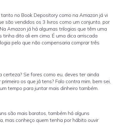
s tanto no Book Depository como na Amazon já vi
ue são vendidos os 3 livros como um conjunto, por
 Na Amazon já há algumas trilogias que têm uma
s tinha dito ali em cima. É uma dica arriscada
rilogia pelo que não compensaria comprar três
a certeza? Se fores como eu, deves ter ainda
r primeiro os que já tens? Falo contra mim, bem sei,
gum tempo para juntar mais dinheiro também.
guns são mais baratos, também há alguns
ona, mas conheço quem tenha por hábito ouvir