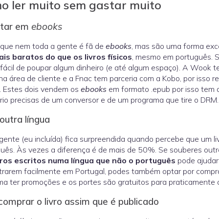
o ler muito sem gastar muito
tar em
ebooks
 que nem toda a gente é fã de
ebooks
, mas são uma forma exc
is baratos do que os livros físicos
, mesmo em português. Se
fácil de poupar algum dinheiro (e até algum espaço). A Wook
na área de cliente e a Fnac tem parceria com a Kobo, por isso
. Estes dois vendem os
ebooks
em formato .epub por isso tem a
rio precisas de um conversor e de um programa que tire o DRM.
outra língua
gente (eu incluída) fica surpreendida quando percebe que um l
uês. Às vezes a diferença é de mais de 50%. Se souberes outra
vros escritos numa língua que não o português
pode ajudar-
trarem facilmente em Portugal, podes também optar por compr
a ter promoções e os portes são gratuitos para praticamente
omprar o livro assim que é publicado