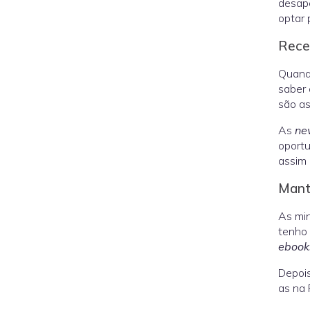
desape
optar 
Rece
Quando
saber 
são as
As
ne
oportu
assim
Man
As min
tenho
ebook
Depois
as na 