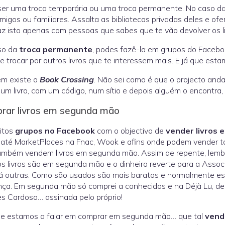
ser uma troca temporária ou uma troca permanente. No caso d
migos ou familiares. Assalta as bibliotecas privadas deles e of
z isto apenas com pessoas que sabes que te vão devolver os li
so da
troca permanente
, podes fazê-la em grupos do Facebook
 e trocar por outros livros que te interessem mais. E já que es
m existe o
Book Crossing
. Não sei como é que o projecto an
 um livro, com um código, num sítio e depois alguém o encontra, l
rar livros em segunda mão
itos
grupos no Facebook
com o objectivo de
vender livros
até MarketPlaces na Fnac, Wook e afins onde podem vender tam
também vendem livros em segunda mão. Assim de repente, lem
s livros são em segunda mão e o dinheiro reverte para a Asso
 outras. Como são usados são mais baratos e normalmente es
nça. Em segunda mão só comprei a conhecidos e na Déjà Lu, d
s Cardoso… assinada pelo próprio!
que estamos a falar em comprar em segunda mão… que tal
vend