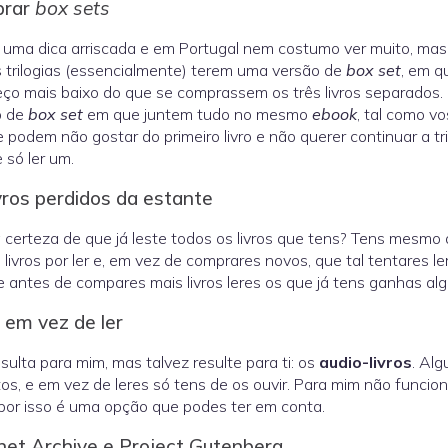
prar
box sets
 uma dica arriscada e em Portugal nem costumo ver muito, ma
 trilogias (essencialmente) terem uma versão de
box set
, em q
ço mais baixo do que se comprassem os três livros separados.
o de
box set
em que juntem tudo no mesmo
ebook
, tal como vo
 podem não gostar do primeiro livro e não querer continuar a t
e só ler um.
vros perdidos da estante
 certeza de que já leste todos os livros que tens? Tens mesmo 
 livros por ler e, em vez de comprares novos, que tal tentares le
 antes de compares mais livros leres os que já tens ganhas al
 em vez de ler
sulta para mim, mas talvez resulte para ti: os
audio-livros
. Al
tos, e em vez de leres só tens de os ouvir. Para mim não funci
, por isso é uma opção que podes ter em conta.
net Archive e Project Gutenberg