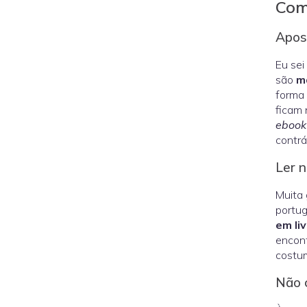
Com
Apos
Eu sei
são
ma
forma 
ficam 
ebook
contrá
Ler n
Muita 
portug
em li
encon
costum
Não c