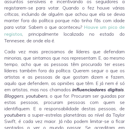
assuntos sensíveis e incentivando os seguidores a
registarem-se para votar. Quando o fez houve várias
críticas, incluindo de alguém que achou que ela se devia
manter fora da política porque não tinha fãs com idade
para votar. Sabem o que aconteceu?
Houve um pico de
registos
, principalmente localizado no estado do
Tennesee, de onde ela é.
Cada vez mais precisamos de líderes que defendam
minorias, que sintamos que nos representam. E, ao mesmo
tempo, acho que as pessoas têm procurado ter esses
líderes também fora da política. Querem seguir o que os
artistas e as pessoas de que gostam dizem e fazem,
aquilo que defendem, as opiniões que têm. E já nem é só
em artistas, mas nos chamados
influenciadores digitais
.
Bloggers
,
youtubers
, o que for. Procuram ser guiadas por
estas pessoas, procuram pessoas com quem se
identifiquem. E a responsabilidade destas pessoas, de
youtubers
a super-estrelas planetárias ao nível da Taylor
Swift, é cada vez maior. Já não podem limitar-se a ficar
sentados a ver o mundo passar. Se acreditam em