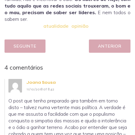
tudo aquilo que as redes sociais trouxeram, o bom e
o mau, precisam de saber ser líderes.
E nem todos o
sabem ser.
atualidade
opinião
SEGUINTE
ANTERIOR
4 comentários
Joana Sousa
11/10/2018 at 8:42
O post que tenho preparado gira também em torno
disto – talvez numa vertente mais política. A verdade é
que me assusta a facilidade com que o populismo
conquista a simpatia das massas e ajuda a intolerância
e o ódio a ganhar terreno. Acabo por entender que seja
cobrado a quem tem uma voz que tome uma posição –