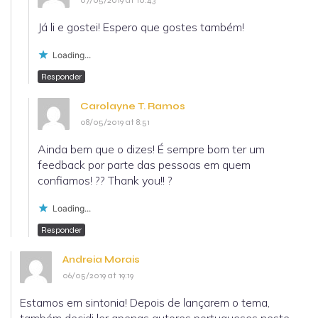
Já li e gostei! Espero que gostes também!
Loading...
Responder
Carolayne T. Ramos
08/05/2019 at 8:51
Ainda bem que o dizes! É sempre bom ter um
feedback por parte das pessoas em quem
confiamos! ?? Thank you!! ?
Loading...
Responder
Andreia Morais
06/05/2019 at 19:19
Estamos em sintonia! Depois de lançarem o tema,
também decidi ler apenas autores portugueses neste