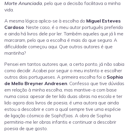
Morte Anunciada
, pelo que a decisão facilitava a minha
vida.
A mesma lógica aplica-se à escolha do
Miguel Esteves
Cardoso
. Neste caso, é o meu autor português preferido
e ainda há livros dele por ler. Também aqueles que já li me
marcaram, pelo que a escolha é mais do que segura. A
dificuldade começou aqui. Que outros autores é que
mantinha?
Pensei em tantos autores que, a certo ponto, já não sabia
como decidir. Acabei por seguir o meu instinto e escolher
outros dois portugueses. A primeira escolha foi a
Sophia
de Mello Breyner Andresen
. Confesso que tive dúvidas
em relação à minha escolha, mas mantive-a com base
numa coisa: apesar de ter lido duas obras na escola e ter
lido agora dois livros de poesia, é uma autora que ainda
estou a descobrir e com a qual sempre tive uma espécie
de ligação cósmica de Soph(f)ias. A obra de Sophia
permitiria-me ler obras infantis e continuar a descobrir
poesia de que gosto.