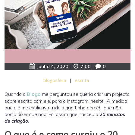
Junho 4, 2020
|
7:00
|
0
blogosfera
|
escrita
Quando o
Diogo
me perguntou se queria criar um projecto
sobre escrita com ele, para o Instagram, hesitei. À medida
que ele me explicava a ideia que tinha percebi que não
podia dizer que não. Foi assim que nasceu o
20 minutos
de criação
.
O que é e como surgiu o 20