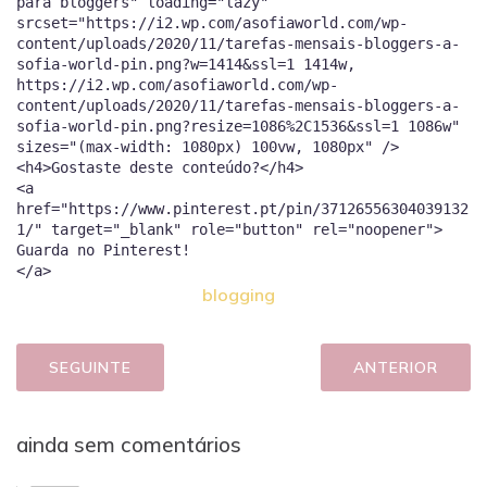
para bloggers" loading="lazy"
srcset="https://i2.wp.com/asofiaworld.com/wp-
content/uploads/2020/11/tarefas-mensais-bloggers-a-
sofia-world-pin.png?w=1414&ssl=1 1414w,
https://i2.wp.com/asofiaworld.com/wp-
content/uploads/2020/11/tarefas-mensais-bloggers-a-
sofia-world-pin.png?resize=1086%2C1536&ssl=1 1086w"
sizes="(max-width: 1080px) 100vw, 1080px" />
<h4>Gostaste deste conteúdo?</h4>
<a
href="https://www.pinterest.pt/pin/37126556304039132
1/" target="_blank" role="button" rel="noopener">
Guarda no Pinterest!
blogging
SEGUINTE
ANTERIOR
ainda sem comentários